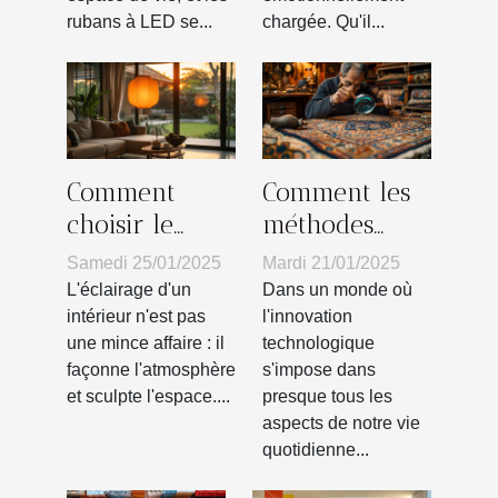
intérieur
rubans à LED se...
chargée. Qu'il...
Comment
Comment les
choisir le
méthodes
luminaire
traditionnelles
Samedi 25/01/2025
Mardi 21/01/2025
idéal pour
préservent la
L'éclairage d'un
Dans un monde où
chaque pièce
qualité des
intérieur n'est pas
l'innovation
une mince affaire : il
technologique
de la maison
tapis anciens
façonne l'atmosphère
s'impose dans
et sculpte l'espace....
presque tous les
aspects de notre vie
quotidienne...