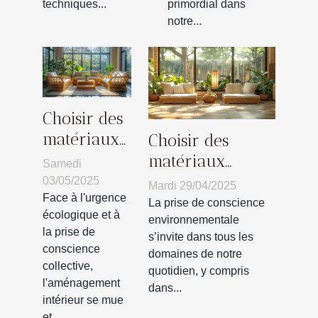
parfaite
techniques...
primordial dans
notre...
Choisir des
matériaux
Choisir des
écologiques
matériaux
Samedi
pour votre
écoresponsables
03/05/2025
Mardi 29/04/2025
intérieur
Face à l'urgence
pour sa
La prise de conscience
écologique et à
tendances
décoration
environnementale
la prise de
s’invite dans tous les
et bénéfices
intérieure
conscience
domaines de notre
tendances et
collective,
quotidien, y compris
impact
l'aménagement
dans...
intérieur se mue
environnemental
et...