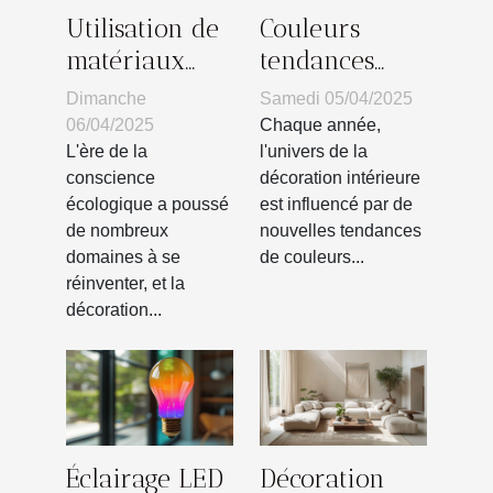
Utilisation de
Couleurs
matériaux
tendances
durables dans
pour la
Dimanche
Samedi 05/04/2025
la décoration
décoration
06/04/2025
Chaque année,
intérieure
intérieure de
L'ère de la
l'univers de la
conscience
décoration intérieure
tendances et
2023
écologique a poussé
est influencé par de
avantages
de nombreux
nouvelles tendances
domaines à se
de couleurs...
réinventer, et la
décoration...
Éclairage LED
Décoration