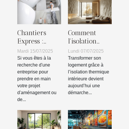
Chantiers
Comment
Express :
l'isolation
poseur de
thermique
Mardi 15/07/2025
Lundi 07/07/2025
salle de bain
intérieure
Si vous êtes à la
Transformer son
adhérent à la
transforme
recherche d'une
logement grâce à
entreprise pour
l’isolation thermique
CAPEB !
votre habitat ?
prendre en main
intérieure devient
votre projet
aujourd’hui une
d'aménagement ou
démarche...
de...