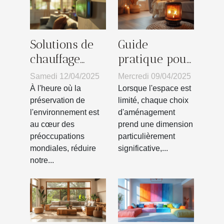
Solutions de
Guide
chauffage
pratique pour
écologique
choisir le
Samedi 12/04/2025
Mercredi 09/04/2025
pour réduire
chauffage
À l'heure où la
Lorsque l'espace est
la facture
idéal pour
préservation de
limité, chaque choix
l'environnement est
d'aménagement
énergétique
petits espaces
au cœur des
prend une dimension
préoccupations
particulièrement
mondiales, réduire
significative,...
notre...