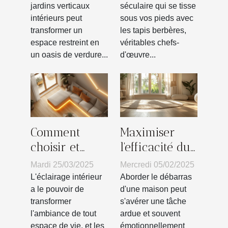
réussie pour
votre
jardins verticaux
séculaire qui se tisse
intérieurs peut
sous vos pieds avec
espaces
intérieur
transformer un
les tapis berbères,
réduits
espace restreint en
véritables chefs-
un oasis de verdure...
d'œuvre...
Comment
Maximiser
choisir et
l'efficacité du
installer
débarras de
Mardi 25/03/2025
Mercredi 05/02/2025
efficacement
maison avec
L'éclairage intérieur
Aborder le débarras
des rubans à
un service
a le pouvoir de
d'une maison peut
transformer
s'avérer une tâche
LED pour
professionnel
l'ambiance de tout
ardue et souvent
votre
espace de vie, et les
émotionnellement