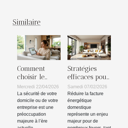
Similaire
Comment
Stratégies
choisir le
efficaces pour
système de
minimiser
Mercredi 22/04/2026
Samedi 07/02/2026
sécurité
votre facture
La sécurité de votre
Réduire la facture
adapté à vos
énergétique
domicile ou de votre
énergétique
entreprise est une
domestique
besoins ?
domestique
préoccupation
représente un enjeu
majeure à l’ère
majeur pour de
actuelle....
nombreux foyers, tant