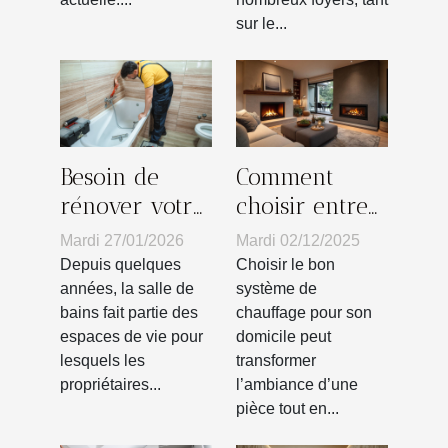
sur le...
Besoin de
Comment
rénover votre
choisir entre
salle de bain ?
une cheminée
Mardi 27/01/2026
Mardi 02/12/2025
A Bordeaux,
à bois ou à
Depuis quelques
Choisir le bon
contactez
gaz pour
années, la salle de
système de
bains fait partie des
chauffage pour son
Micazza !
votre domicile
espaces de vie pour
domicile peut
?
lesquels les
transformer
propriétaires...
l’ambiance d’une
pièce tout en...