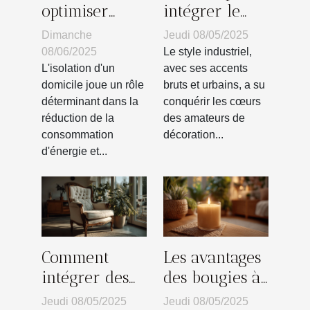
optimiser
intégrer le
l'isolation de
style
Dimanche
Jeudi 08/05/2025
votre domicile
industriel
08/06/2025
Le style industriel,
pour plus
dans des
L'isolation d'un
avec ses accents
domicile joue un rôle
bruts et urbains, a su
d'efficacité
espaces
déterminant dans la
conquérir les cœurs
énergétique
restreints
réduction de la
des amateurs de
consommation
décoration...
d'énergie et...
Comment
Les avantages
intégrer des
des bougies à
meubles
base de cire
Jeudi 08/05/2025
Jeudi 08/05/2025