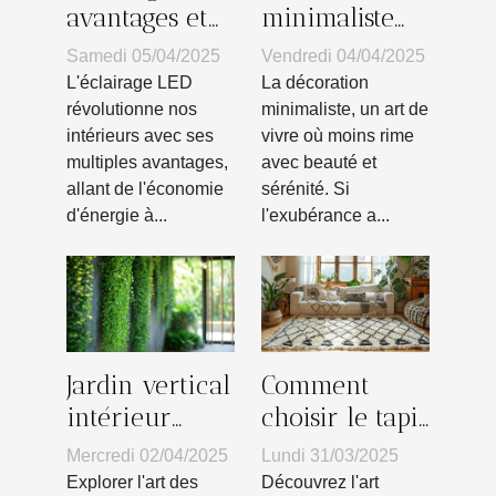
avantages et
minimaliste
idées
secrets d'une
Samedi 05/04/2025
Vendredi 04/04/2025
d'installation
maison
L'éclairage LED
La décoration
pour la
épurée et
révolutionne nos
minimaliste, un art de
intérieurs avec ses
vivre où moins rime
maison
élégante
multiples avantages,
avec beauté et
allant de l'économie
sérénité. Si
d'énergie à...
l'exubérance a...
Jardin vertical
Comment
intérieur
choisir le tapis
secrets d'une
berbère
Mercredi 02/04/2025
Lundi 31/03/2025
installation
parfait pour
Explorer l'art des
Découvrez l'art