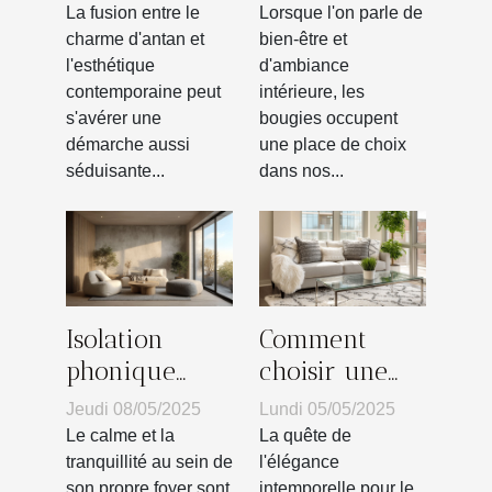
vintage dans
végétale pour
La fusion entre le
Lorsque l'on parle de
une
la santé
charme d'antan et
bien-être et
l'esthétique
d'ambiance
décoration
contemporaine peut
intérieure, les
moderne
s'avérer une
bougies occupent
démarche aussi
une place de choix
séduisante...
dans nos...
Isolation
Comment
phonique
choisir une
pour
table basse en
Jeudi 08/05/2025
Lundi 05/05/2025
appartements
verre pour
Le calme et la
La quête de
astuces pour
moderniser
tranquillité au sein de
l'élégance
son propre foyer sont
intemporelle pour le