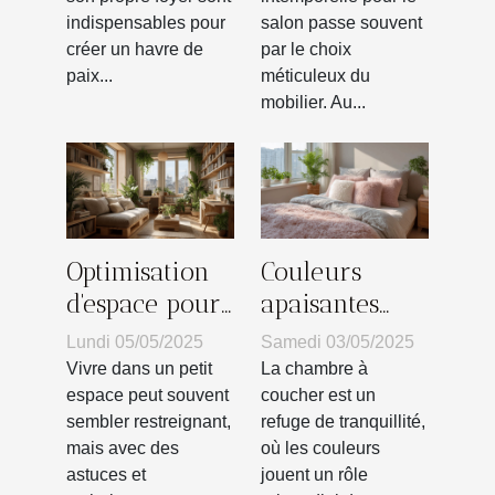
un intérieur
votre salon
indispensables pour
salon passe souvent
paisible sans
créer un havre de
par le choix
travaux lourds
paix...
méticuleux du
mobilier. Au...
Optimisation
Couleurs
d'espace pour
apaisantes
petits
pour la
Lundi 05/05/2025
Samedi 03/05/2025
intérieurs
chambre à
Vivre dans un petit
La chambre à
astuces et
coucher
espace peut souvent
coucher est un
sembler restreignant,
refuge de tranquillité,
techniques
choisir la
mais avec des
où les couleurs
palette
astuces et
jouent un rôle