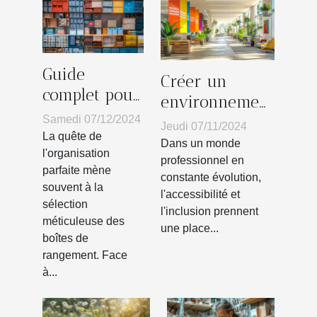
Guide
Créer un
complet pour
environnement
choisir la
de travail
Samedi 07/12/2024
Jeudi 07/11/2024
bonne boîte
La quête de
inclusif grâce à
Dans un monde
de
l'organisation
une
professionnel en
parfaite mène
rangement
constante évolution,
signalétique
souvent à la
selon vos
l'accessibilité et
adaptée
sélection
l'inclusion prennent
besoins
méticuleuse des
une place...
boîtes de
rangement. Face
à...