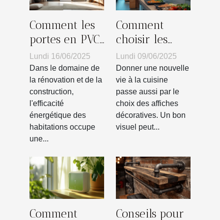
Comment les
Comment
portes en PVC
choisir les
vitrée
meilleures
Lundi 16/06/2025
Lundi 09/06/2025
contribuent à
affiches pour
Dans le domaine de
Donner une nouvelle
l'efficacité
dynamiser
la rénovation et de la
vie à la cuisine
construction,
passe aussi par le
énergétique
votre cuisine
l'efficacité
choix des affiches
des maisons
énergétique des
décoratives. Un bon
habitations occupe
visuel peut...
une...
Comment
Conseils pour