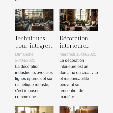
Techniques
Décoration
pour intégrer
intérieure
des matériaux
avec des
Dimanche
Mercredi 16/04/2025
recyclés dans
matériaux
20/04/2025
La décoration
la déco
recyclés DIY
La décoration
intérieure est un
industrielle, avec ses
domaine où créativité
industrielle
et éco-
lignes épurées et son
et responsabilité
responsabilité
esthétique robuste,
peuvent se
s'est imposée
rencontrer de
comme une...
manière...