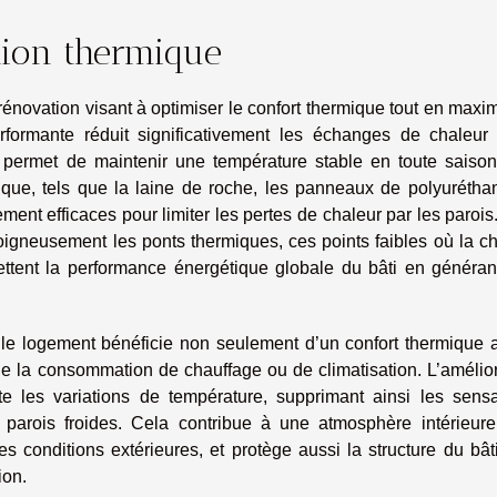
ation thermique
a rénovation visant à optimiser le confort thermique tout en maxi
rformante réduit significativement les échanges de chaleur 
qui permet de maintenir une température stable en toute saiso
ique, tels que la laine de roche, les panneaux de polyurétha
ement efficaces pour limiter les pertes de chaleur par les parois
r soigneusement les ponts thermiques, ces points faibles où la c
ettent la performance énergétique globale du bâti en généran
 le logement bénéficie non seulement d’un confort thermique a
 la consommation de chauffage ou de climatisation. L’amélior
te les variations de température, supprimant ainsi les sensa
x parois froides. Cela contribue à une atmosphère intérieure
s conditions extérieures, et protège aussi la structure du bâ
ion.