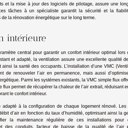
its et la mise à jour des logiciels de pilotage, assure une lon
s tâches à un spécialiste garantit la sécurité et la fiabili
s de la rénovation énergétique sur le long terme.
n intérieure
amètre central pour garantir un confort intérieur optimal lors
tant et adapté, la ventilation assure une excellente qualité de 
nt ainsi la santé des occupants. L’installation d’une VMC (Venti
 de renouveler l’air en permanence, mais aussi d’optimise
gétique. Parmi les systèmes existants, la VMC simple flux off
flux permet de récupérer la chaleur de l’air extrait, réduisant 
nt le confort intérieur.
tre adapté à la configuration de chaque logement rénové. Le
bit d’air en fonction du taux d’humidité, optimisant ainsi la g
fier la maintenance régulière de ces installations pour é
t des conduits, facteur de baisse de la qualité de l’air 