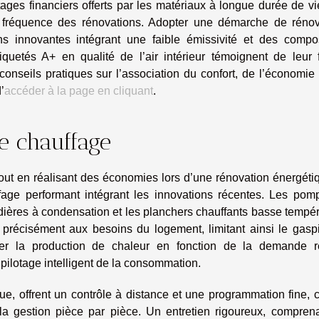
tages financiers offerts par les matériaux à longue durée de vi
a fréquence des rénovations. Adopter une démarche de rénov
ons innovantes intégrant une faible émissivité et des compo
quetés A+ en qualité de l’air intérieur témoignent de leur f
onseils pratiques sur l’association du confort, de l’économie
’
accéder à la page en cliquant
.
e chauffage
out en réalisant des économies lors d’une rénovation énergétiq
fage performant intégrant les innovations récentes. Les pom
dières à condensation et les planchers chauffants basse tempé
r précisément aux besoins du logement, limitant ainsi le gasp
er la production de chaleur en fonction de la demande ré
pilotage intelligent de la consommation.
e, offrent un contrôle à distance et une programmation fine, 
t la gestion pièce par pièce. Un entretien rigoureux, compren