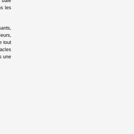
e baie
ns les
sants,
eurs,
e tout
acles
ns une