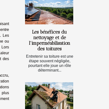
misant
entre
Les bénéfices du
n. Les
nettoyage et de
ne ou
l'imperméabilisation
. Lors
des toitures
haleur
Entretenir sa toiture est une
t des
étape souvent négligée,
pourtant elle joue un rôle
déterminant...
ccru,
ation
tions
 plus
timent