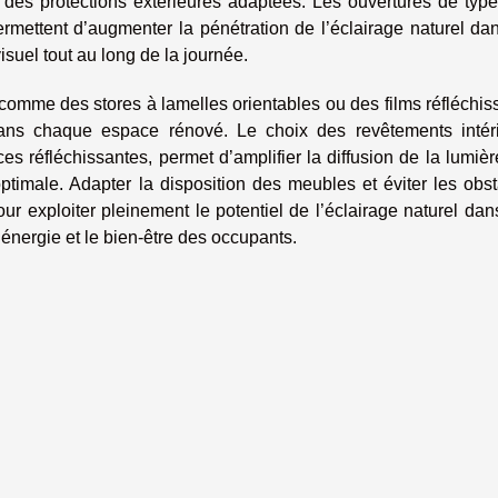
ar des protections extérieures adaptées. Les ouvertures de typ
permettent d’augmenter la pénétration de l’éclairage naturel da
isuel tout au long de la journée.
 comme des stores à lamelles orientables ou des films réfléchis
ans chaque espace rénové. Le choix des revêtements intéri
s réfléchissantes, permet d’amplifier la diffusion de la lumièr
imale. Adapter la disposition des meubles et éviter les obst
our exploiter pleinement le potentiel de l’éclairage naturel da
nergie et le bien-être des occupants.