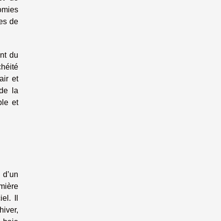
omies
ves de
ent du
chéité
ir et
 de la
ble et
e d’un
umière
el. Il
hiver,