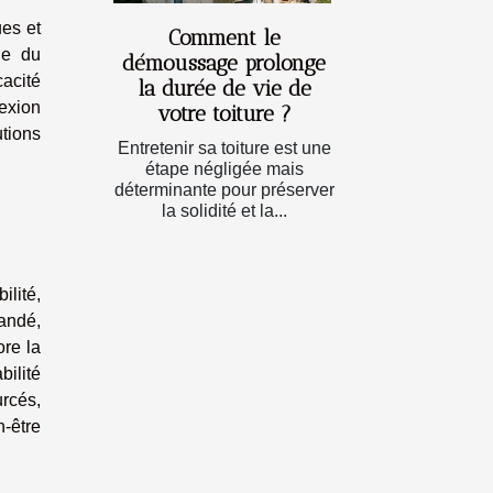
ues et
Comment le
ue du
démoussage prolonge
cacité
la durée de vie de
exion
votre toiture ?
utions
Entretenir sa toiture est une
étape négligée mais
déterminante pour préserver
la solidité et la...
ilité,
mandé,
ore la
bilité
rcés,
n-être