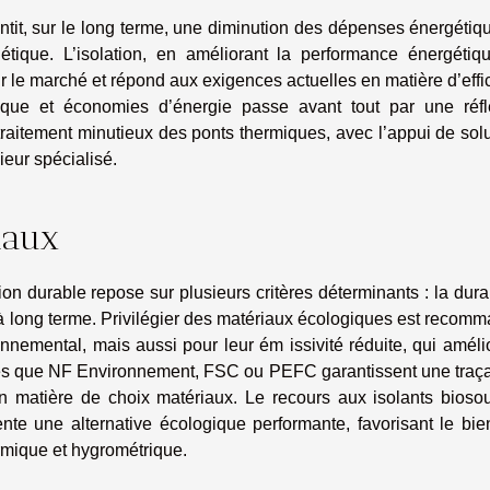
ntit, sur le long terme, une diminution des dépenses énergétiq
étique. L’isolation, en améliorant la performance énergétiq
ur le marché et répond aux exigences actuelles en matière d’effi
mique et économies d’énergie passe avant tout par une réfl
e traitement minutieux des ponts thermiques, avec l’appui de sol
eur spécialisé.
iaux
n durable repose sur plusieurs critères déterminants : la durab
s à long terme. Privilégier des matériaux écologiques est recom
nnemental, mais aussi pour leur ém issivité réduite, qui améli
 telles que NF Environnement, FSC ou PEFC garantissent une traça
 matière de choix matériaux. Le recours aux isolants biosou
nte une alternative écologique performante, favorisant le bie
ermique et hygrométrique.