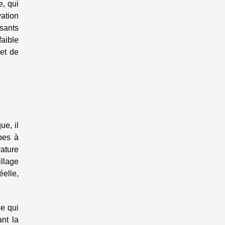
e, qui
ation
sants
aible
 et de
ue, il
pes à
rature
illage
elle,
ce qui
ant la