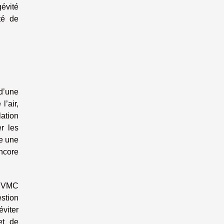
gévité
té de
 d’une
l’air,
lation
r les
re une
encore
s VMC
estion
viter
et de