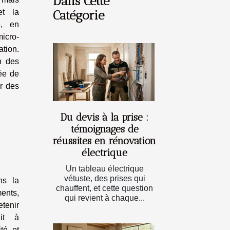
Dans Cette
et la
Catégorie
e, en
icro-
ation.
n des
rée de
er des
Du devis à la prise :
témoignages de
réussites en rénovation
électrique
Un tableau électrique
vétuste, des prises qui
ns la
chauffent, et cette question
ents,
qui revient à chaque...
etenir
uit à
té et