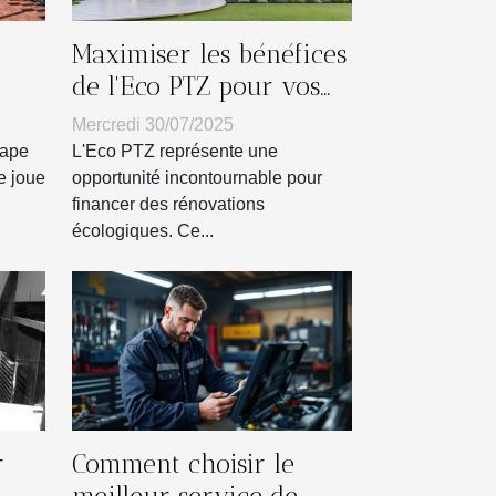
Maximiser les bénéfices
de l'Eco PTZ pour vos
 des
rénovations écologiques
Mercredi 30/07/2025
tape
L'Eco PTZ représente une
e joue
opportunité incontournable pour
financer des rénovations
écologiques. Ce...
r
Comment choisir le