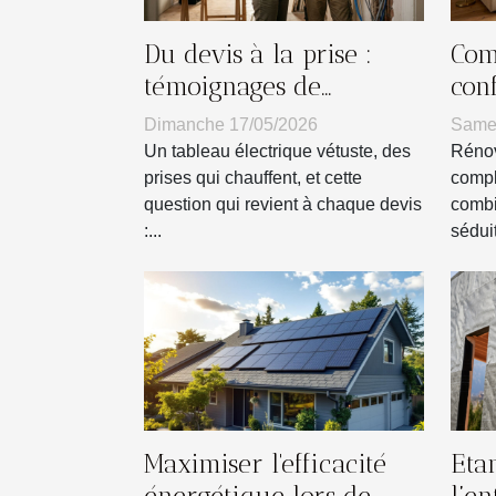
Du devis à la prise :
Com
témoignages de
con
réussites en rénovation
dan
Dimanche 17/05/2026
Samed
électrique
Un tableau électrique vétuste, des
Rénov
prises qui chauffent, et cette
compl
question qui revient à chaque devis
combi
:...
séduit
Maximiser l'efficacité
Eta