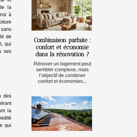
de la
insi à
oiture
 sans
llé de
Combinaison parfaite :
t, qui
confort et économie
s ses
dans la rénovation ?
Rénover un logement peut
sembler complexe, mais
l’objectif de combiner
confort et économies...
n des
érant
ant la
idité
ce qui