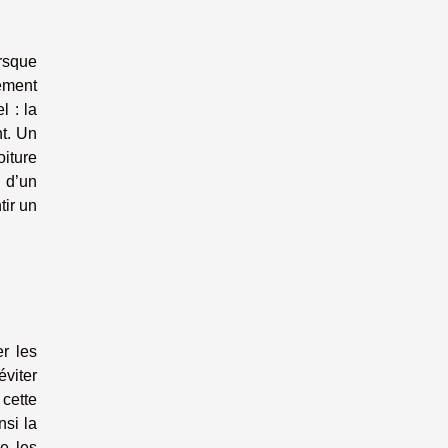
orsque
dement
l : la
nt. Un
oiture
 d’un
tir un
er les
éviter
 cette
nsi la
e les