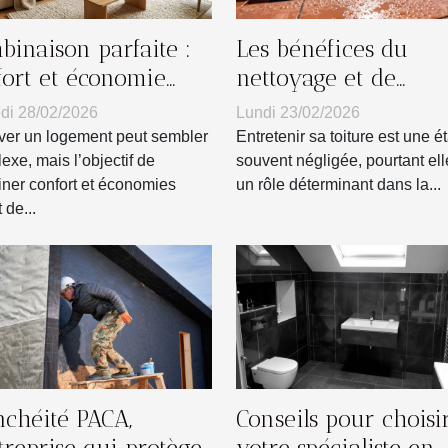
binaison parfaite :
Les bénéfices du
fort et économie
nettoyage et de
s la rénovation ?
l'imperméabilisation
i 28/02/2026
Lundi 23/02/2026
toitures
er un logement peut sembler
Entretenir sa toiture est une é
exe, mais l’objectif de
souvent négligée, pourtant ell
ner confort et économies
un rôle déterminant dans la...
 de...
nchéité PACA,
Conseils pour choisi