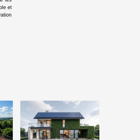
ble et
vation