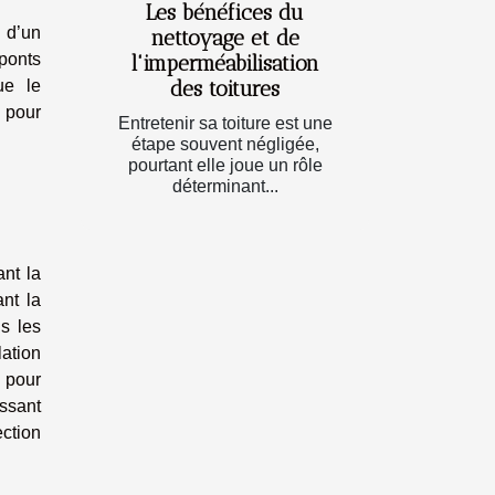
Les bénéfices du
n d’un
nettoyage et de
 ponts
l'imperméabilisation
des toitures
ue le
 pour
Entretenir sa toiture est une
étape souvent négligée,
pourtant elle joue un rôle
déterminant...
ant la
ant la
ns les
lation
 pour
ssant
ection