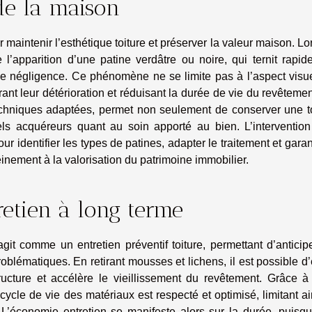
 de la maison
aintenir l’esthétique toiture et préserver la valeur maison. L
 l’apparition d’une patine verdâtre ou noire, qui ternit rapi
de négligence. Ce phénomène ne se limite pas à l’aspect visue
rant leur détérioration et réduisant la durée de vie du revêteme
 techniques adaptées, permet non seulement de conserver une t
els acquéreurs quant au soin apporté au bien. L’intervention
r identifier les types de patines, adapter le traitement et garan
inement à la valorisation du patrimoine immobilier.
retien à long terme
it comme un entretien préventif toiture, permettant d’anticip
blématiques. En retirant mousses et lichens, il est possible d’
tructure et accélère le vieillissement du revêtement. Grâce à
 cycle de vie des matériaux est respecté et optimisé, limitant ai
 L’économie entretien se manifeste alors sur la durée, puisqu