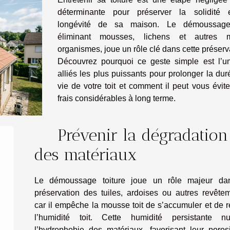
déterminante pour préserver la solidité 
longévité de sa maison. Le démoussag
éliminant mousses, lichens et autres m
organismes, joue un rôle clé dans cette préserv
Découvrez pourquoi ce geste simple est l’u
alliés les plus puissants pour prolonger la du
vie de votre toit et comment il peut vous évit
frais considérables à long terme.
Prévenir la dégradation
des matériaux
Le démoussage toiture joue un rôle majeur da
préservation des tuiles, ardoises ou autres revêtem
car il empêche la mousse toit de s’accumuler et de r
l’humidité toit. Cette humidité persistante n
l’hydrophobie des matériaux, favorisant leur porosi