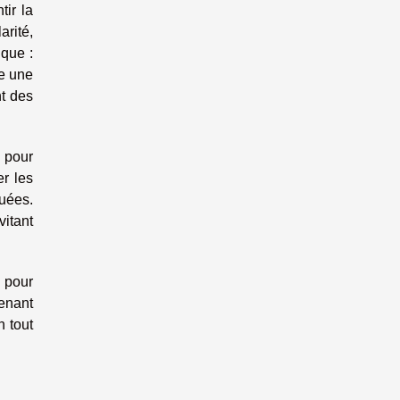
tir la
arité,
ique :
le une
nt des
 pour
er les
cuées.
itant
e pour
enant
n tout