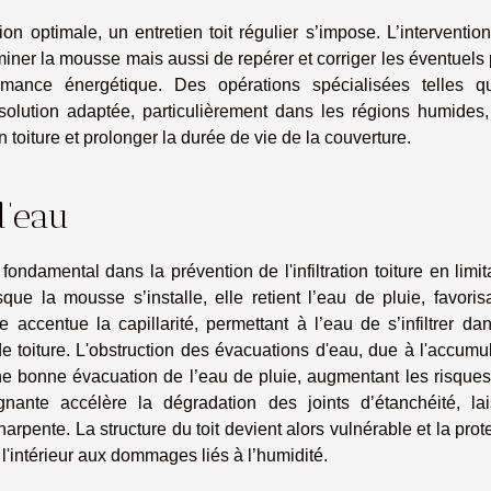
ion optimale, un entretien toit régulier s’impose. L’interventio
iner la mousse mais aussi de repérer et corriger les éventuels
rmance énergétique. Des opérations spécialisées telles q
solution adaptée, particulièrement dans les régions humides,
n toiture et prolonger la durée de vie de la couverture.
d’eau
ondamental dans la prévention de l'infiltration toiture en limit
que la mousse s’installe, elle retient l’eau de pluie, favoris
accentue la capillarité, permettant à l’eau de s’infiltrer da
e toiture. L'obstruction des évacuations d'eau, due à l'accumu
 bonne évacuation de l’eau de pluie, augmentant les risques
agnante accélère la dégradation des joints d’étanchéité, lai
arpente. La structure du toit devient alors vulnérable et la prot
intérieur aux dommages liés à l’humidité.