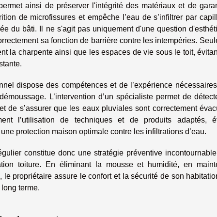
ermet ainsi de préserver l'intégrité des matériaux et de garan
ition de microfissures et empêche l’eau de s’infiltrer par capill
ée du bâti. Il ne s'agit pas uniquement d'une question d'esthét
orrectement sa fonction de barrière contre les intempéries. Seu
nt la charpente ainsi que les espaces de vie sous le toit, évita
stante.
ionnel dispose des compétences et de l’expérience nécessaires
du démoussage. L’intervention d’un spécialiste permet de détect
s et de s’assurer que les eaux pluviales sont correctement éva
ent l’utilisation de techniques et de produits adaptés, év
ne protection maison optimale contre les infiltrations d’eau.
égulier constitue donc une stratégie préventive incontournabl
ration toiture. En éliminant la mousse et humidité, en maint
, le propriétaire assure le confort et la sécurité de son habitatio
 long terme.