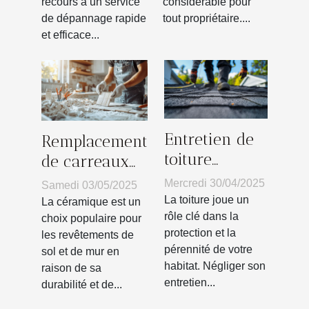
recours à un service
considérable pour
de dépannage rapide
tout propriétaire....
et efficace...
Entretien de
Remplacement
toiture
de carreaux
préventif
de céramique
Mercredi 30/04/2025
Samedi 03/05/2025
stratégies
endommagés
La toiture joue un
La céramique est un
pour éviter
rôle clé dans la
guide
choix populaire pour
protection et la
les revêtements de
les
pratique pour
pérennité de votre
sol et de mur en
réparations
débutants
habitat. Négliger son
raison de sa
onéreuses
entretien...
durabilité et de...