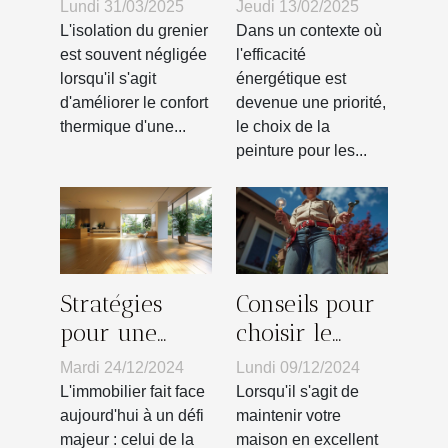
votre grenier
peinture pour
Lundi 31/03/2025
Jeudi 13/02/2025
pour un
réduire les
L'isolation du grenier
Dans un contexte où
confort toute
coûts
est souvent négligée
l'efficacité
lorsqu'il s'agit
énergétique est
l'année
énergétiques
d'améliorer le confort
devenue une priorité,
en bâtiment
thermique d'une...
le choix de la
peinture pour les...
Stratégies
Conseils pour
pour une
choisir le
rénovation
meilleur
Mardi 24/12/2024
Lundi 09/12/2024
éco-
service
L'immobilier fait face
Lorsqu'il s'agit de
responsable
d'électricité et
aujourd'hui à un défi
maintenir votre
majeur : celui de la
maison en excellent