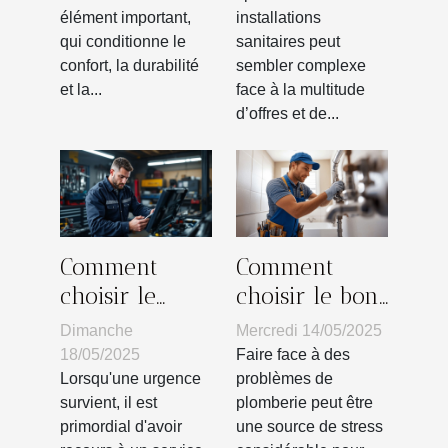
élément important,
installations
à Nice et ses
qui conditionne le
sanitaires peut
alentours !
confort, la durabilité
sembler complexe
et la...
face à la multitude
d’offres et de...
Comment
Comment
choisir le
choisir le bon
meilleur
spécialiste
Dimanche
Mercredi 14/05/2025
service de
pour vos
18/05/2025
Faire face à des
dépannage
problèmes de
Lorsqu'une urgence
problèmes de
survient, il est
plomberie peut être
d'urgence
plomberie
primordial d'avoir
une source de stress