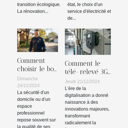
en immobilier
de plomberie
transition écologique.
état, le choix d'un
La rénovation...
service d'électricité et
de...
Comment
Comment le
choisir le bon
télé-relevé 3G
serrurier
transforme la
Dimanche
Jeudi 21/11/2024
pour une
24/11/2024
gestion des
L'ère de la
intervention
La sécurité d'un
consommations
digitalisation a donné
domicile ou d'un
rapide et
naissance à des
d'énergie
espace
sécurisée
innovations majeures,
professionnel
transformant
repose souvent sur
radicalement la
la qualité de ses