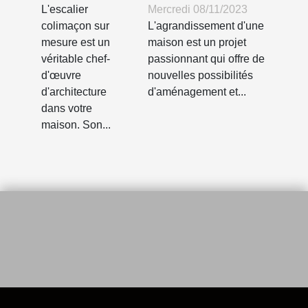
l'agrandissement
colimaçon
Mercredi 08/11/2023
L'escalier
de votre maison
circulaire
L'agrandissement d'une
colimaçon sur
maison est un projet
mesure est un
sur mesure
passionnant qui offre de
véritable chef-
nouvelles possibilités
d'œuvre
d'aménagement et...
d'architecture
dans votre
maison. Son...