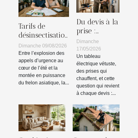
Du devis à la
Tarifs de
prise :
désinsectisation
témoignages
Dimanche
: démêler le
Dimanche 09/08/2026
de réussites
17/05/2026
vrai du faux
Entre l’explosion des
en
Un tableau
sur les surcoûts
appels d’urgence au
électrique vétuste,
rénovation
cœur de l’été et la
cachés
des prises qui
électrique
montée en puissance
chauffent, et cette
du frelon asiatique, la...
question qui revient
à chaque devis :...