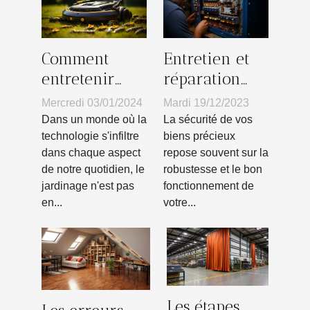
Comment
Entretien et
entretenir
réparation
votre robot
d'un coffre-
Mercredi 03/01/2024
Mardi 19/12/2023
tondeuse pour
fort : quand
Dans un monde où la
La sécurité de vos
prolonger sa
faire appel à
technologie s'infiltre
biens précieux
dans chaque aspect
repose souvent sur la
durée de vie
un
de notre quotidien, le
robustesse et le bon
professionnel
jardinage n'est pas
fonctionnement de
en...
votre...
Les étapes