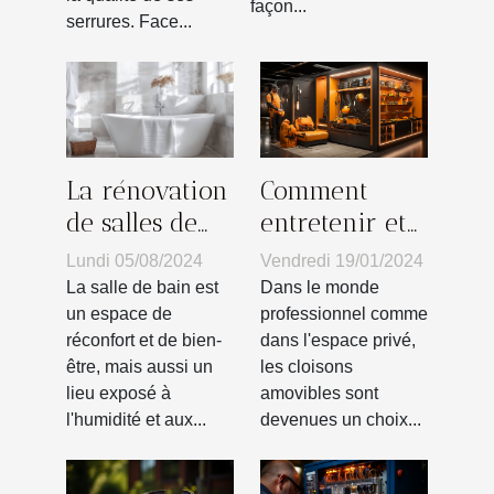
façon...
serrures. Face...
Comment
La rénovation
entretenir et
de salles de
réparer les
bain : quel
Vendredi 19/01/2024
Lundi 05/08/2024
cloisons
carrelage
Dans le monde
La salle de bain est
amovibles
choisir pour
professionnel comme
un espace de
dans l'espace privé,
réconfort et de bien-
pour
l'étanchéité
les cloisons
être, mais aussi un
prolonger leur
amovibles sont
lieu exposé à
durée de vie
devenues un choix...
l'humidité et aux...