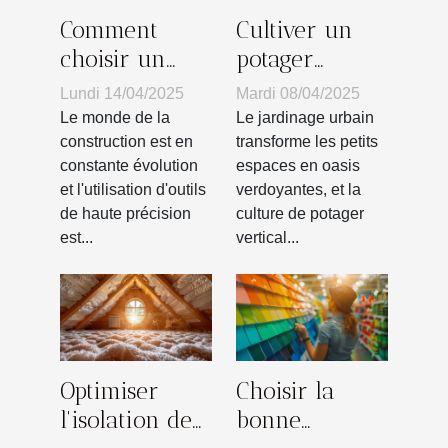
Comment
Cultiver un
choisir un
potager
niveau laser
vertical dans
Lundi 14/04/2025
Mardi 08/04/2025
pour des
un petit
Le monde de la
Le jardinage urbain
projets de
espace
construction est en
transforme les petits
constante évolution
espaces en oasis
construction
optimisation
et l'utilisation d'outils
verdoyantes, et la
et techniques
de haute précision
culture de potager
est...
vertical...
Optimiser
Choisir la
l'isolation de
bonne