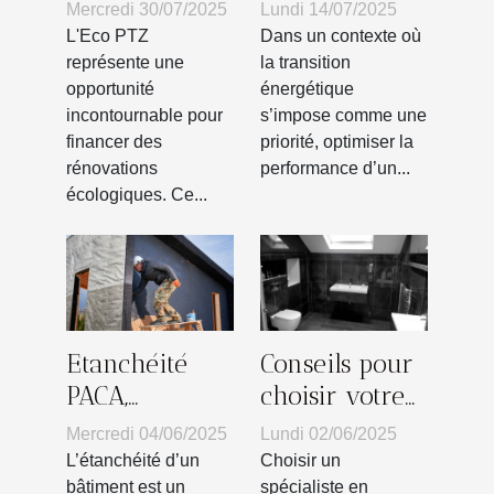
l'Eco PTZ pour
énergétique
Mercredi 30/07/2025
Lundi 14/07/2025
vos
lors de
L'Eco PTZ
Dans un contexte où
rénovations
rénovations
représente une
la transition
opportunité
énergétique
écologiques
majeures
incontournable pour
s’impose comme une
financer des
priorité, optimiser la
rénovations
performance d’un...
écologiques. Ce...
Etanchéité
Conseils pour
PACA,
choisir votre
l’entreprise
spécialiste en
Mercredi 04/06/2025
Lundi 02/06/2025
qui protège
installations
L’étanchéité d’un
Choisir un
votre maison
sanitaires
bâtiment est un
spécialiste en