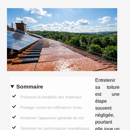
Entretenir
Sommaire
sa toiture
est une
Préserver la durabilité des matériaux
étape
Protéger contre les infiltrations d’eau
souvent
négligée,
Améliorer l’apparence générale du toit
pourtant
Optimiser les performances énergétiques
elle joue un