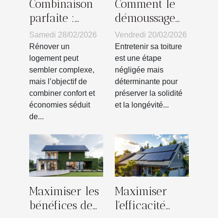
Combinaison
Comment le
parfaite :
démoussage
confort et
prolonge la
Samedi 28/02/2026
Vendredi 20/02/2026
économie
durée de vie
Rénover un
Entretenir sa toiture
dans la
de votre
logement peut
est une étape
sembler complexe,
négligée mais
rénovation ?
toiture ?
mais l’objectif de
déterminante pour
combiner confort et
préserver la solidité
économies séduit
et la longévité...
de...
Maximiser les
Maximiser
bénéfices de
l'efficacité