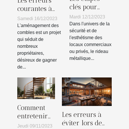
Les erreurs
clés pour
courantes à
entretenir
éviter lors de
Mardi 12/12/2023
Samedi 16/12/2023
son rideau
l'aménagement
Dans l'univers de la
L'aménagement des
métallique et
sécurité et de
des combles
combles est un projet
l'esthétisme des
éviter les
qui séduit de
locaux commerciaux
nombreux
pannes
ou privés, le rideau
propriétaires,
métallique...
désireux de gagner
de...
Comment
Les erreurs à
entretenir
éviter lors de
un escalier
Jeudi 09/11/2023