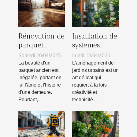
Rénovation de
Installation de
parquet
systèmes
ancien secrets
d'arrosage
Samedi 26/04/2025
Lundi 14/04/2025
de l'entretien
automatiques
La beauté d'un
L'aménagement de
et de la
conseils pour
parquet ancien est
jardins urbains est un
inégalée, portant en
art délicat qui
restauration
jardins
lui l'âme et l'histoire
requiert à la fois
pour un
urbains
d'une demeure.
créativité et
résultat
Pourtant,...
technicité....
professionnel