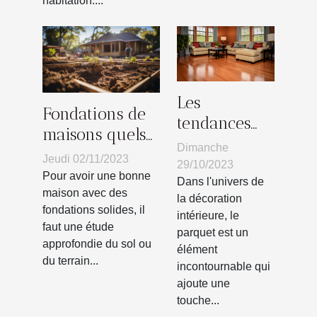
habitation....
Les
Fondations de
tendances
maisons quels
actuelles
Dimanche
sont les
Jeudi 02/11/2023
dans la
29/10/2023
matériaux
Pour avoir une bonne
conception
Dans l'univers de
indispensables ?
maison avec des
la décoration
de parquets
fondations solides, il
intérieure, le
pour la
faut une étude
parquet est un
maison
approfondie du sol ou
élément
du terrain...
incontournable qui
ajoute une
touche...