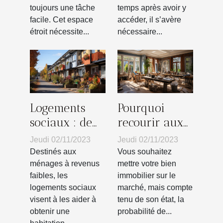
approche ?
toujours une tâche
temps après avoir y
facile. Cet espace
accéder, il s’avère
étroit nécessite...
nécessaire...
Logements
Pourquoi
sociaux : de
recourir aux
quoi s’agit-il
services d’un
Jeudi 02/11/2023
Jeudi 02/11/2023
vraiment ?
professionnel
Destinés aux
Vous souhaitez
pour la
ménages à revenus
mettre votre bien
faibles, les
immobilier sur le
rénovation de
logements sociaux
marché, mais compte
sa maison ?
visent à les aider à
tenu de son état, la
obtenir une
probabilité de...