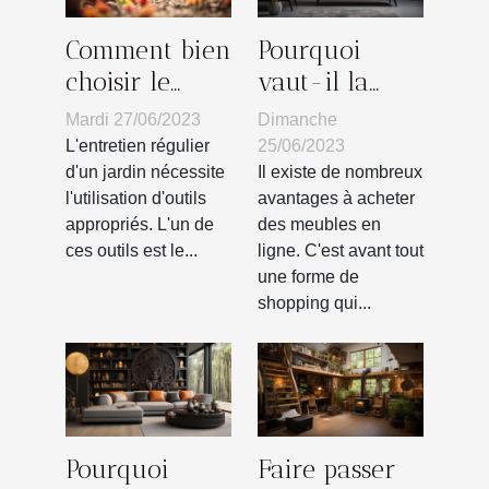
Comment bien
Pourquoi
choisir le
vaut-il la
coupe-
peine
Mardi 27/06/2023
Dimanche
bordure pour
d'acheter des
L'entretien régulier
25/06/2023
l'entretien de
meubles en
d'un jardin nécessite
Il existe de nombreux
l'utilisation d'outils
avantages à acheter
son jardin ?
ligne ?
appropriés. L'un de
des meubles en
ces outils est le...
ligne. C'est avant tout
une forme de
shopping qui...
Pourquoi
Faire passer