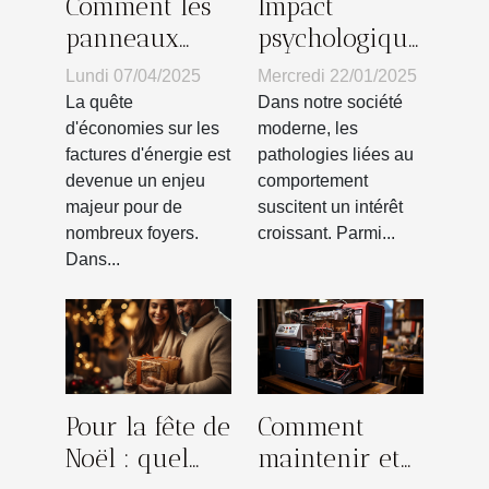
Comment les
Impact
panneaux
psychologique
solaires
du syndrome
Lundi 07/04/2025
Mercredi 22/01/2025
peuvent
de Diogène
La quête
Dans notre société
réduire votre
sur les
d'économies sur les
moderne, les
factures d'énergie est
pathologies liées au
facture
familles
devenue un enjeu
comportement
d'énergie
majeur pour de
suscitent un intérêt
nombreux foyers.
croissant. Parmi...
Dans...
Pour la fête de
Comment
Noël : quel
maintenir et