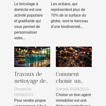
protection des
domicile
Les océans, qui
Le bricolage à
habitats marins
représentent plus de
domicile est une
70% de la surface du
activité populaire
globe, sont le berceau
et gratifiante qui
d'une biodiversité...
vous permet de
personnaliser
votre...
Comment
Travaux de
choisir un
nettoyage de
bon agent
bâtiment :
Samedi 05/08/2023
Dimanche
immobilier?
quels sont les
Choisir un bon agent
06/08/2023
différents
immobilier est une
Pour rendre propre