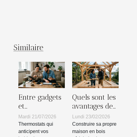
Similaire
Entre gadgets
Quels sont les
et
avantages de
équipements
construire sa
Mardi 21/07/2026
Lundi 23/02/2026
essentiels :
propre maison
Thermostats qui
Construire sa propre
jusqu’où
en bois ?
anticipent vos
maison en bois