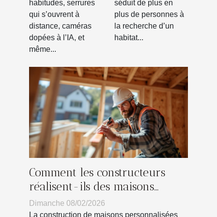
habitudes, serrures
séduit de plus en
suivre la
qui s’ouvrent à
plus de personnes à
tendance
distance, caméras
la recherche d’un
connectée ?
dopées à l’IA, et
habitat...
même...
Comment les constructeurs
réalisent-ils des maisons
personnalisées ?
Dimanche 08/02/2026
La construction de maisons personnalisées