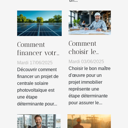
un...
Comment
Comment
choisir le
financer votre
meilleur
projet de
Mardi 03/06/2025
Mardi 17/06/2025
maître
centrale
Choisir le bon maître
Découvrir comment
d'œuvre pour
d'œuvre pour un
solaire
financer un projet de
projet immobilier
votre projet
centrale solaire
photovoltaïque
représente une
photovoltaïque est
immobilier
étape déterminante
une étape
pour assurer le...
déterminante pour...