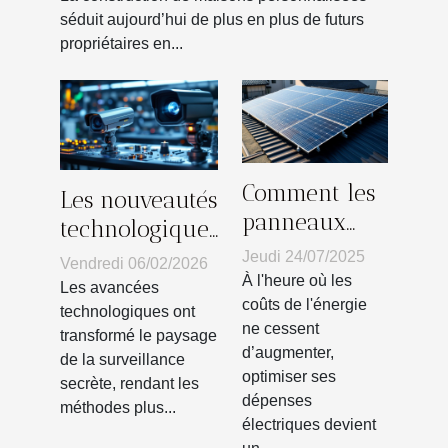
séduit aujourd’hui de plus en plus de futurs
propriétaires en...
Comment les
Les nouveautés
panneaux
technologiques
solaires
en matière de
Jeudi 24/07/2025
Vendredi 06/02/2026
peuvent
À l'heure où les
surveillance
Les avancées
réduire vos
coûts de l'énergie
secrète
technologiques ont
ne cessent
factures
transformé le paysage
d’augmenter,
de la surveillance
d'électricité ?
optimiser ses
secrète, rendant les
dépenses
méthodes plus...
électriques devient