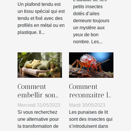
tendu
Un plafond tendu est
petits insectes
un tissu spécial qui est
dotés d’ailes
tendu et fixé avec des
demeure toujours
profilés en métal ou en
un mystère aux
plastique. Il...
yeux de bon
nombre. Les...
Comment
Comment
embellir son
reconnaitre la
intérieur par
présence des
Mercredi 31/05/2023
Mardi 30/05/2023
des
punaises de lit
Si vous recherchez
Les punaises de lit
revêtements
?
une alternative pour
sont des insectes qui
la transformation de
s’introduisent dans
de coussins à