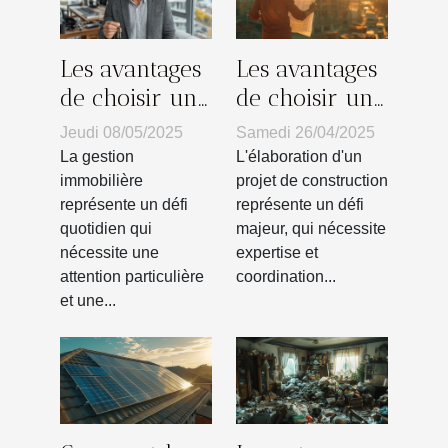
Les avantages
Les avantages
de choisir un
de choisir un
syndic de
maître
Jeudi 08/05/2025
Samedi 26/04/2025
copropriété
d'œuvre pour
La gestion
L'élaboration d'un
local pour
votre projet
immobilière
projet de construction
représente un défi
représente un défi
votre gestion
de
quotidien qui
majeur, qui nécessite
immobilière
construction
nécessite une
expertise et
attention particulière
coordination...
et une...