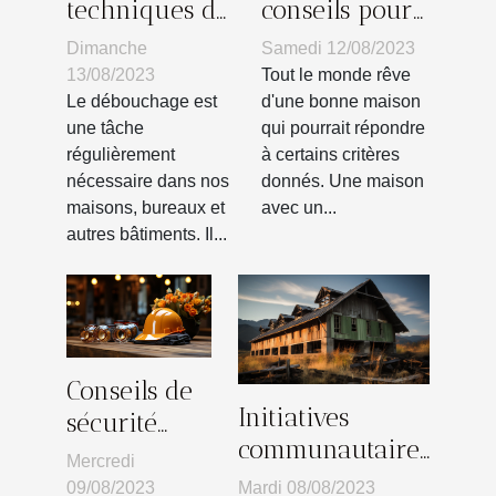
techniques de
conseils pour
débouchage
bien profiter
Dimanche
Samedi 12/08/2023
utilisées dans
du petit
13/08/2023
Tout le monde rêve
le monde
espace de son
Le débouchage est
d'une bonne maison
une tâche
qui pourrait répondre
balcon
régulièrement
à certains critères
nécessaire dans nos
donnés. Une maison
maisons, bureaux et
avec un...
autres bâtiments. Il...
Conseils de
Initiatives
sécurité
communautaires
pour le
Mercredi
pour la
bricolage à
Mardi 08/08/2023
09/08/2023