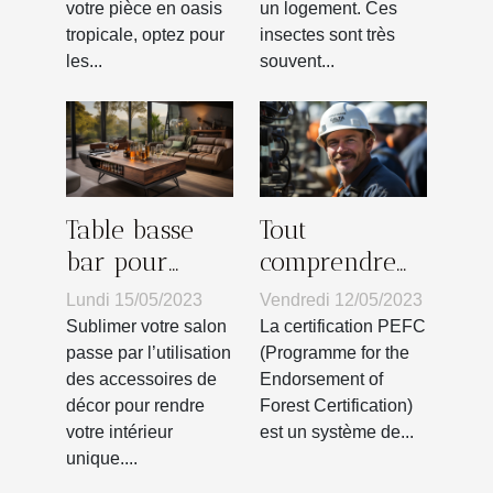
votre pièce en oasis
un logement. Ces
design de
tropicale, optez pour
insectes sont très
plante ?
les...
souvent...
Table basse
Tout
bar pour
comprendre
votre salon :
sur la
Lundi 15/05/2023
Vendredi 12/05/2023
Comment
certification
Sublimer votre salon
La certification PEFC
faire le choix
PEFC
passe par l’utilisation
(Programme for the
des accessoires de
Endorsement of
d’un bon
décor pour rendre
Forest Certification)
modèle pour
votre intérieur
est un système de...
séduire vos
unique....
invités ?