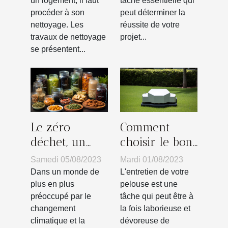
tâche essentielle qui
un logement, il faut
types ?
peut déterminer la
procéder à son
réussite de votre
nettoyage. Les
projet...
travaux de nettoyage
se présentent...
Le zéro
Comment
déchet, un
choisir le bon
mode de vie à
robot
Samedi 05/08/2023
Mardi 01/08/2023
adopter pour
tondeuse sans
Dans un monde de
L'entretien de votre
sauver la
fil
plus en plus
pelouse est une
préoccupé par le
tâche qui peut être à
planète
périphérique
changement
la fois laborieuse et
selon vos
climatique et la
dévoreuse de