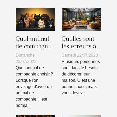
Quel animal
Quelles sont
de compagnie
les erreurs à
choisir ?
éviter lors de
Dimanche
Samedi 22/07/2023
la décoration
23/07/2023
Plusieurs personnes
d’une maison
Quel animal de
sont dans le besoin
compagnie choisir ?
de décorer leur
?
Lorsque l'on
maison. C’est une
envisage d'avoir un
bonne chose, mais
animal de
vous devez...
compagnie, il est
normal...