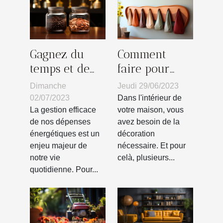
Gagnez du
Comment
temps et de
faire pour
l'argent : les
avoir un
Dimanche
Jeudi 29/06/2023
bénéfices d'un
patère en bois
02/07/2023
Dans l'intérieur de
comparateur
?
La gestion efficace
votre maison, vous
de nos dépenses
avez besoin de la
d'énergie
énergétiques est un
décoration
enjeu majeur de
nécessaire. Et pour
notre vie
celà, plusieurs...
quotidienne. Pour...