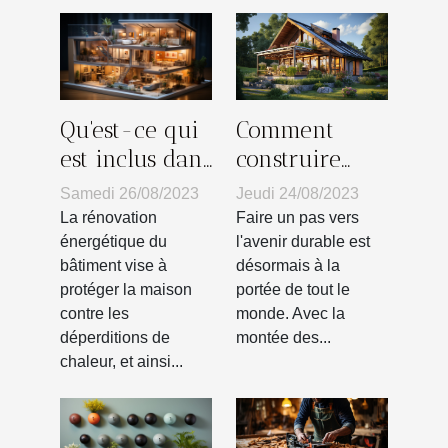
Comment
Qu'est-ce qui
construire
est inclus dans
votre propre
la rénovation
Jeudi 24/08/2023
Samedi 26/08/2023
habitat vert :
énergétique
Faire un pas vers
La rénovation
guide pas à
d'un bâtiment
l'avenir durable est
énergétique du
désormais à la
bâtiment vise à
pas
?
portée de tout le
protéger la maison
monde. Avec la
contre les
montée des...
déperditions de
chaleur, et ainsi...