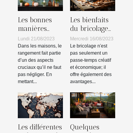
Les bienfaits
Les bonnes
du bricolage
manières
sur la santé
pour choisir
Mercredi 16/08/2023
Lundi 21/08/2023
mentale
son crochet
Le bricolage n'est
Dans les maisons, le
mural
pas seulement un
rangement fait partie
passe-temps créatif
d’un des aspects
et économique; il
cruciaux qu’il ne faut
offre également des
pas négliger. En
avantages...
mettant...
Les différentes
Quelques