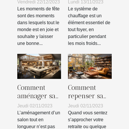
cadeau peut-
réparer votre
Vendredi 22/12/2023
Lundi 13/11/2023
on offrir à un
système de
Les moments de fête
Le système de
proche ?
chauffage : un
sont des moments
chauffage est un
dans lesquels tout le
élément essentiel de
guide
monde est en joie et
tout foyer, en
souhaite y laisser
particulier pendant
une bonne...
les mois froids...
Comment
Comment
aménager sa
repenser sa
maison tout
maison
Jeudi 02/11/2023
Jeudi 02/11/2023
en longueur ?
lorsque la
L’aménagement d’un
Quand vous sentez
vieillesse
salon tout en
s’approcher votre
longueur n’est pas
retraite ou quelque