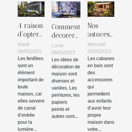
4 raison
Nos
Comment
d’opter
astuces
décorer
pour les
pour
sa
Mardi
Mercredi
Lundi
fenêtres
bien
maison
09/05/2023
03/05/2023
08/05/2023
en PVC
choisir
Les fenêtres
Les cabanes
avec du
Les idées de
sont un
en bois sont
?
décoration de
votre
papier
élément
des
maison sont
cabane
peint ?
important de
accessoires
diverses et
en bois
toute
qui
variées. Les
pour
maison, car
permettent
peintures, les
elles servent
vos
aux enfants
papiers
de canal
d’avoir leur
peints et
enfants
d’entrée
propre
autres sont...
pour la
maison dans
lumière...
votre...