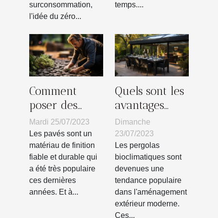
besoins
surconsommation,
temps....
l'idée du zéro...
Comment
Quels sont les
poser des
avantages
pavés sur
d’une pergola
Mardi 25/07/2023
Dimanche
votre terrain
bioclimatique
Les pavés sont un
23/07/2023
?
?
matériau de finition
Les pergolas
fiable et durable qui
bioclimatiques sont
a été très populaire
devenues une
ces dernières
tendance populaire
années. Et à...
dans l'aménagement
extérieur moderne.
Ces...