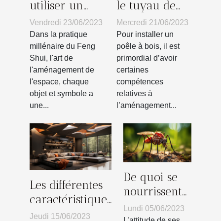
utiliser un
le tuyau de
symbole
votre poêle à
Vendredi 23/06/2023
Mercredi 21/06/2023
d’éléphant
bois dans le
Dans la pratique
Pour installer un
dans votre
mur : les
millénaire du Feng
poêle à bois, il est
Shui, l'art de
primordial d’avoir
décoration
différentes
l'aménagement de
certaines
intérieure
étapes pour
l'espace, chaque
compétences
selon le Feng
réussir
objet et symbole a
relatives à
Shui ?
une...
l’aménagement...
De quoi se
Les différentes
nourrissent
caractéristiques
les
Lundi 05/06/2023
d’un plafond
Jeudi 15/06/2023
moustiques ?
L’attitude de ses