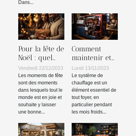
Dans...
Pour la fête de
Comment
Noël : quel
maintenir et
cadeau peut-
réparer votre
Vendredi 22/12/2023
Lundi 13/11/2023
on offrir à un
système de
Les moments de fête
Le système de
proche ?
chauffage : un
sont des moments
chauffage est un
dans lesquels tout le
élément essentiel de
guide
monde est en joie et
tout foyer, en
souhaite y laisser
particulier pendant
une bonne...
les mois froids...