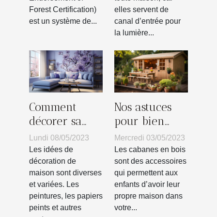
Forest Certification)
elles servent de
est un système de...
canal d’entrée pour
la lumière...
Comment
Nos astuces
décorer sa
pour bien
maison avec
choisir votre
Lundi 08/05/2023
Mercredi 03/05/2023
du papier
cabane en
Les idées de
Les cabanes en bois
peint ?
bois pour vos
décoration de
sont des accessoires
maison sont diverses
qui permettent aux
enfants
et variées. Les
enfants d’avoir leur
peintures, les papiers
propre maison dans
peints et autres
votre...