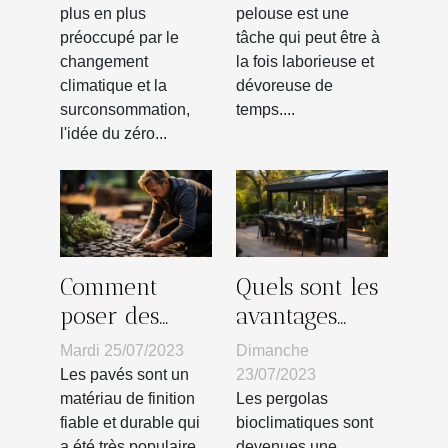
sauver la
fil
plus en plus
pelouse est une
préoccupé par le
tâche qui peut être à
planète
périphérique
changement
la fois laborieuse et
selon vos
climatique et la
dévoreuse de
besoins
surconsommation,
temps....
l'idée du zéro...
Comment
Quels sont les
poser des
avantages
pavés sur
d’une pergola
Mardi 25/07/2023
Dimanche
votre terrain
bioclimatique
Les pavés sont un
23/07/2023
?
?
matériau de finition
Les pergolas
fiable et durable qui
bioclimatiques sont
a été très populaire
devenues une