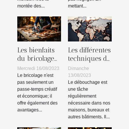
montée des...
mettant...
Les bienfaits
Les différentes
du bricolage
techniques de
sur la santé
débouchage
Mercredi 16/08/2023
Dimanche
mentale
utilisées dans
Le bricolage n'est
13/08/2023
le monde
pas seulement un
Le débouchage est
passe-temps créatif
une tâche
et économique; il
régulièrement
offre également des
nécessaire dans nos
avantages...
maisons, bureaux et
autres bâtiments. Il...