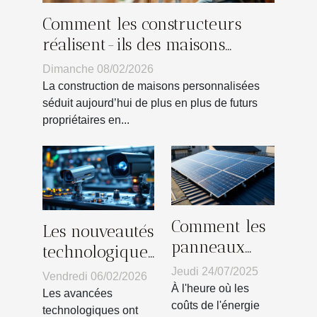
Comment les constructeurs
réalisent-ils des maisons
personnalisées ?
Dimanche 08/02/2026
La construction de maisons personnalisées
séduit aujourd’hui de plus en plus de futurs
propriétaires en...
Comment les
Les nouveautés
panneaux
technologiques
solaires
en matière de
Jeudi 24/07/2025
Vendredi 06/02/2026
peuvent
À l'heure où les
surveillance
Les avancées
réduire vos
coûts de l'énergie
secrète
technologiques ont