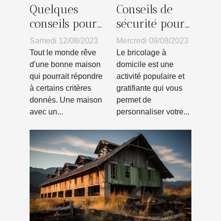
Conseils de
Quelques
sécurité pour
conseils pour
le bricolage à
bien profiter
Mercredi 09/08/2023
Samedi 12/08/2023
domicile
du petit
Le bricolage à
Tout le monde rêve
espace de son
domicile est une
d'une bonne maison
activité populaire et
qui pourrait répondre
balcon
gratifiante qui vous
à certains critères
permet de
donnés. Une maison
personnaliser votre...
avec un...