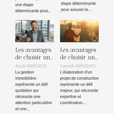
immobilier
étape déterminante
une étape
pour assurer le...
déterminante pour...
Les avantages
Les avantages
de choisir un
de choisir un
syndic de
maître
Jeudi 08/05/2025
Samedi 26/04/2025
copropriété
d'œuvre pour
La gestion
L'élaboration d'un
local pour
votre projet
immobilière
projet de construction
représente un défi
représente un défi
votre gestion
de
quotidien qui
majeur, qui nécessite
immobilière
construction
nécessite une
expertise et
attention particulière
coordination...
et une...