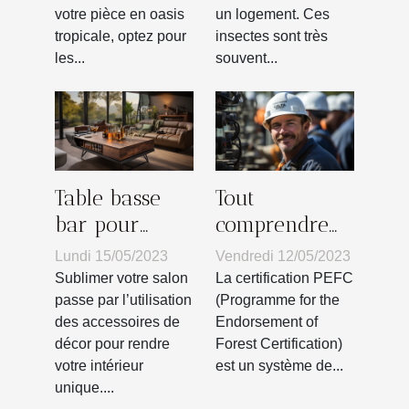
de coussins à
votre pièce en oasis
un logement. Ces
design de
tropicale, optez pour
insectes sont très
plante ?
les...
souvent...
Table basse
Tout
bar pour
comprendre
votre salon :
sur la
Lundi 15/05/2023
Vendredi 12/05/2023
Comment
certification
Sublimer votre salon
La certification PEFC
faire le choix
PEFC
passe par l’utilisation
(Programme for the
des accessoires de
Endorsement of
d’un bon
décor pour rendre
Forest Certification)
modèle pour
votre intérieur
est un système de...
séduire vos
unique....