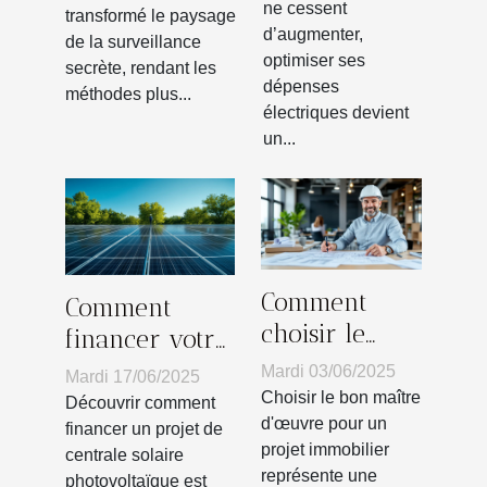
ne cessent
factures
transformé le paysage
d’augmenter,
de la surveillance
d'électricité ?
optimiser ses
secrète, rendant les
dépenses
méthodes plus...
électriques devient
un...
Comment
Comment
choisir le
financer votre
meilleur
projet de
Mardi 03/06/2025
Mardi 17/06/2025
maître
centrale
Choisir le bon maître
Découvrir comment
d'œuvre pour
d'œuvre pour un
solaire
financer un projet de
projet immobilier
votre projet
centrale solaire
photovoltaïque
représente une
photovoltaïque est