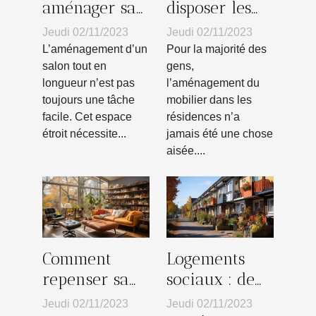
aménager sa
disposer les
maison tout
meubles dans
Jeudi 02/11/2023
Jeudi 02/11/2023
en longueur ?
votre salon ?
L’aménagement d’un
Pour la majorité des
salon tout en
gens,
longueur n’est pas
l’aménagement du
toujours une tâche
mobilier dans les
facile. Cet espace
résidences n’a
étroit nécessite...
jamais été une chose
aisée....
Comment
Logements
repenser sa
sociaux : de
maison
quoi s’agit-il
Jeudi 02/11/2023
Jeudi 02/11/2023