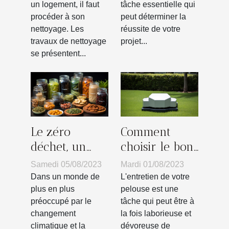
tâche essentielle qui
un logement, il faut
types ?
peut déterminer la
procéder à son
réussite de votre
nettoyage. Les
projet...
travaux de nettoyage
se présentent...
Le zéro
Comment
déchet, un
choisir le bon
mode de vie à
robot
Samedi 05/08/2023
Mardi 01/08/2023
adopter pour
tondeuse sans
Dans un monde de
L'entretien de votre
sauver la
fil
plus en plus
pelouse est une
préoccupé par le
tâche qui peut être à
planète
périphérique
changement
la fois laborieuse et
selon vos
climatique et la
dévoreuse de