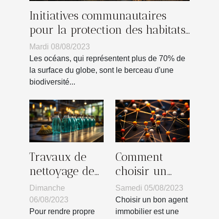
Initiatives communautaires
pour la protection des habitats
marins
Mardi 08/08/2023
Les océans, qui représentent plus de 70% de
la surface du globe, sont le berceau d'une
biodiversité...
Comment
Travaux de
choisir un
nettoyage de
bon agent
bâtiment :
Samedi 05/08/2023
Dimanche
immobilier?
quels sont les
Choisir un bon agent
06/08/2023
différents
immobilier est une
Pour rendre propre