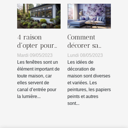
invités ?
4 raison
Comment
d’opter pour
décorer sa
les fenêtres en
maison avec
Mardi 09/05/2023
Lundi 08/05/2023
PVC ?
du papier
Les fenêtres sont un
Les idées de
peint ?
élément important de
décoration de
toute maison, car
maison sont diverses
elles servent de
et variées. Les
canal d’entrée pour
peintures, les papiers
la lumière...
peints et autres
sont...