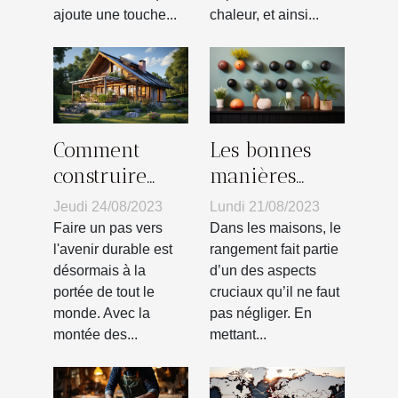
ajoute une touche...
chaleur, et ainsi...
Comment
Les bonnes
construire
manières
votre propre
pour choisir
Jeudi 24/08/2023
Lundi 21/08/2023
habitat vert :
son crochet
Faire un pas vers
Dans les maisons, le
guide pas à
mural
l'avenir durable est
rangement fait partie
désormais à la
d’un des aspects
pas
portée de tout le
cruciaux qu’il ne faut
monde. Avec la
pas négliger. En
montée des...
mettant...