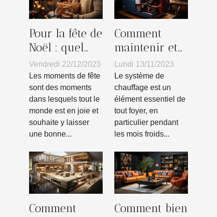
Pour la fête de
Comment
Noël : quel
maintenir et
cadeau peut-
réparer votre
Vendredi 22/12/2023
Lundi 13/11/2023
on offrir à un
système de
Les moments de fête
Le système de
proche ?
chauffage : un
sont des moments
chauffage est un
dans lesquels tout le
élément essentiel de
guide
monde est en joie et
tout foyer, en
souhaite y laisser
particulier pendant
une bonne...
les mois froids...
Comment
Comment bien