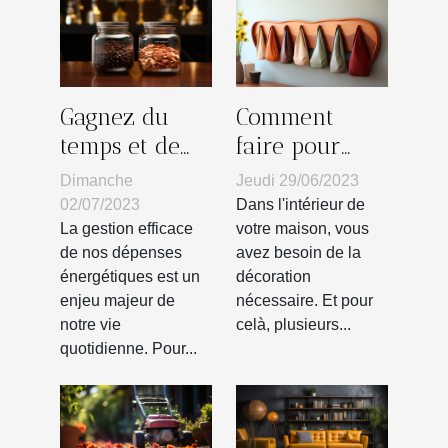
Gagnez du
Comment
temps et de
faire pour
l'argent : les
avoir un
Dimanche
Jeudi 29/06/2023
bénéfices d'un
patère en bois
02/07/2023
Dans l'intérieur de
comparateur
?
La gestion efficace
votre maison, vous
de nos dépenses
avez besoin de la
d'énergie
énergétiques est un
décoration
enjeu majeur de
nécessaire. Et pour
notre vie
celà, plusieurs...
quotidienne. Pour...