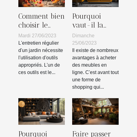
Comment bien
Pourquoi
choisir le
vaut-il la
coupe-
peine
Mardi 27/06/2023
Dimanche
bordure pour
d'acheter des
L'entretien régulier
25/06/2023
l'entretien de
meubles en
d'un jardin nécessite
Il existe de nombreux
l'utilisation d'outils
avantages à acheter
son jardin ?
ligne ?
appropriés. L'un de
des meubles en
ces outils est le...
ligne. C'est avant tout
une forme de
shopping qui...
Pourquoi
Faire passer