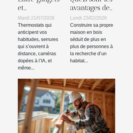
et
avantages de
équipements
construire sa
Mardi 21/07/2026
Lundi 23/02/2026
essentiels :
propre maison
Thermostats qui
Construire sa propre
jusqu’où
en bois ?
anticipent vos
maison en bois
habitudes, serrures
séduit de plus en
suivre la
qui s’ouvrent à
plus de personnes à
tendance
distance, caméras
la recherche d’un
connectée ?
dopées à l’IA, et
habitat...
même...