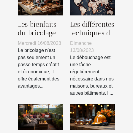
Les bienfaits
Les différentes
du bricolage
techniques de
sur la santé
débouchage
Mercredi 16/08/2023
Dimanche
mentale
utilisées dans
Le bricolage n'est
13/08/2023
le monde
pas seulement un
Le débouchage est
passe-temps créatif
une tâche
et économique; il
régulièrement
offre également des
nécessaire dans nos
avantages...
maisons, bureaux et
autres bâtiments. Il...