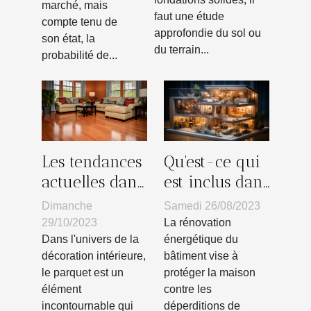
marché, mais
rénovation
faut une étude
compte tenu de
de sa
approfondie du sol ou
son état, la
du terrain...
maison ?
probabilité de...
Les tendances
Qu'est-ce qui
actuelles dans
est inclus dans
la conception
la rénovation
Dimanche
Samedi 26/08/2023
de parquets
énergétique
29/10/2023
La rénovation
pour la
d'un bâtiment
Dans l'univers de la
énergétique du
décoration intérieure,
bâtiment vise à
maison
?
le parquet est un
protéger la maison
élément
contre les
incontournable qui
déperditions de