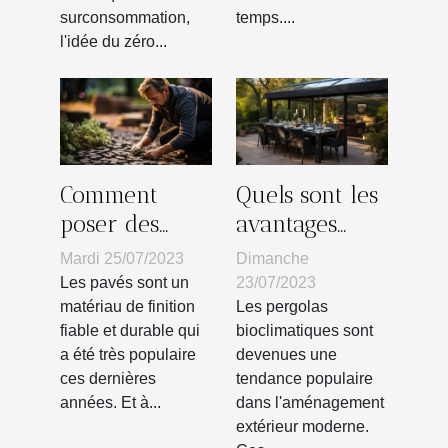
besoins
surconsommation,
temps....
l'idée du zéro...
Comment
Quels sont les
poser des
avantages
pavés sur
d’une pergola
Mardi 25/07/2023
Dimanche
votre terrain
bioclimatique
Les pavés sont un
23/07/2023
?
?
matériau de finition
Les pergolas
fiable et durable qui
bioclimatiques sont
a été très populaire
devenues une
ces dernières
tendance populaire
années. Et à...
dans l'aménagement
extérieur moderne.