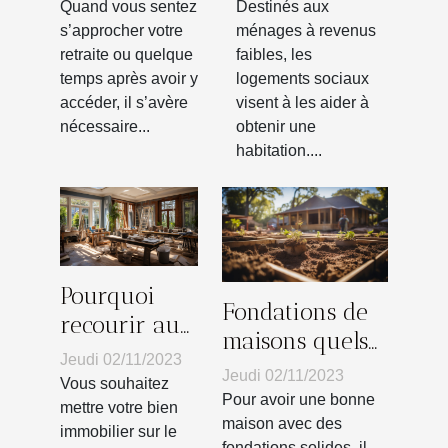
lorsque la
vraiment ?
Quand vous sentez
Destinés aux
vieillesse
s’approcher votre
ménages à revenus
retraite ou quelque
faibles, les
approche ?
temps après avoir y
logements sociaux
accéder, il s’avère
visent à les aider à
nécessaire...
obtenir une
habitation....
Pourquoi
Fondations de
recourir aux
maisons quels
services
Jeudi 02/11/2023
sont les
Jeudi 02/11/2023
d’un
Vous souhaitez
matériaux
Pour avoir une bonne
professionnel
mettre votre bien
indispensables ?
maison avec des
immobilier sur le
pour la
fondations solides, il