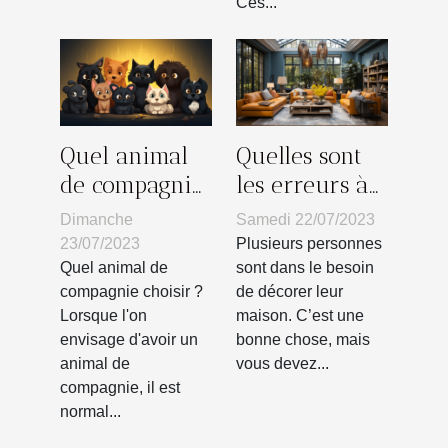
Ces...
Quel animal
Quelles sont
de compagnie
les erreurs à
choisir ?
éviter lors de
Dimanche
Samedi 22/07/2023
la décoration
23/07/2023
Plusieurs personnes
d’une maison
Quel animal de
sont dans le besoin
compagnie choisir ?
de décorer leur
?
Lorsque l'on
maison. C’est une
envisage d'avoir un
bonne chose, mais
animal de
vous devez...
compagnie, il est
normal...