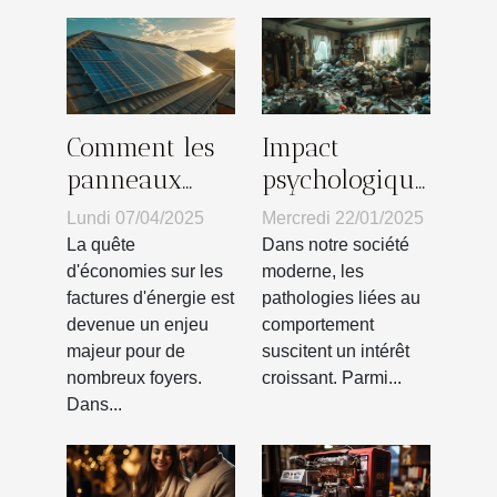
Comment les
Impact
panneaux
psychologique
solaires
du syndrome
Lundi 07/04/2025
Mercredi 22/01/2025
peuvent
de Diogène
La quête
Dans notre société
réduire votre
sur les
d'économies sur les
moderne, les
factures d'énergie est
pathologies liées au
facture
familles
devenue un enjeu
comportement
d'énergie
majeur pour de
suscitent un intérêt
nombreux foyers.
croissant. Parmi...
Dans...