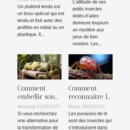
moustiques ?
L’attitude de ses
tendu
Un plafond tendu est
petits insectes
un tissu spécial qui est
dotés d’ailes
tendu et fixé avec des
demeure toujours
profilés en métal ou en
un mystère aux
plastique. Il...
yeux de bon
nombre. Les...
Comment
Comment
embellir son
reconnaitre la
intérieur par
présence des
Mercredi 31/05/2023
Mardi 30/05/2023
des
punaises de lit
Si vous recherchez
Les punaises de lit
revêtements
?
une alternative pour
sont des insectes qui
la transformation de
s’introduisent dans