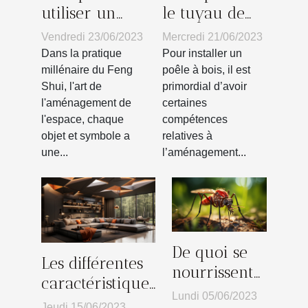
utiliser un
le tuyau de
symbole
votre poêle à
Vendredi 23/06/2023
Mercredi 21/06/2023
d’éléphant
bois dans le
Dans la pratique
Pour installer un
dans votre
mur : les
millénaire du Feng
poêle à bois, il est
Shui, l'art de
primordial d’avoir
décoration
différentes
l'aménagement de
certaines
intérieure
étapes pour
l'espace, chaque
compétences
selon le Feng
réussir
objet et symbole a
relatives à
Shui ?
une...
l’aménagement...
De quoi se
Les différentes
nourrissent
caractéristiques
les
Lundi 05/06/2023
d’un plafond
Jeudi 15/06/2023