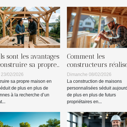
ls sont les avantages
Comment les
construire sa propre
constructeurs réalis
son en bois ?
ils des maisons
 23/02/2026
Dimanche 08/02/2026
personnalisées ?
ruire sa propre maison en
La construction de maisons
séduit de plus en plus de
personnalisées séduit aujourd
nnes à la recherche d’un
de plus en plus de futurs
t...
propriétaires en...