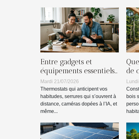
Entre gadgets et
Que
équipements essentiels :
de 
jusqu’où suivre la
mai
Mardi 21/07/2026
Lundi
tendance connectée ?
Thermostats qui anticipent vos
Const
habitudes, serrures qui s’ouvrent à
bois 
distance, caméras dopées à l’IA, et
perso
même...
habita