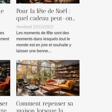
Pour la fête de Noël :
ue
quel cadeau peut-on
offrir à un proche ?
lles
Vendredi 22/12/2023
Les moments de fête sont des
les
moments dans lesquels tout le
ement
monde est en joie et souhaite y
laisser une bonne...
ser
Comment repenser sa
tre
maison lorsque la