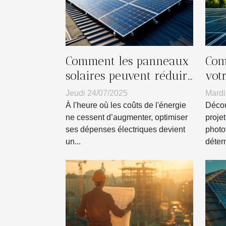
Comment les panneaux
Com
solaires peuvent réduire
votr
vos factures d'électricité
sol
Jeudi 24/07/2025
Mardi
?
À l'heure où les coûts de l'énergie
Décou
ne cessent d’augmenter, optimiser
projet
ses dépenses électriques devient
photo
un...
déter