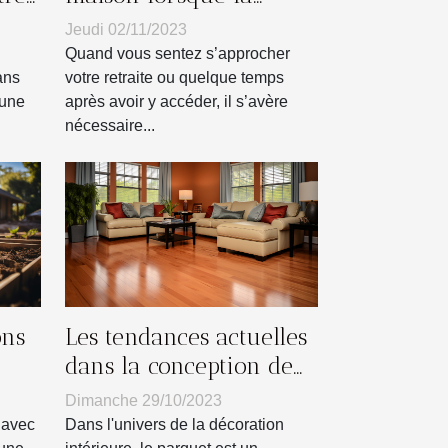
vieillesse approche ?
Jeudi 02/11/2023
Quand vous sentez s’approcher
ans
votre retraite ou quelque temps
 une
après avoir y accéder, il s’avère
nécessaire...
ons
Les tendances actuelles
dans la conception de
parquets pour la
Dimanche 29/10/2023
maison
 avec
Dans l'univers de la décoration