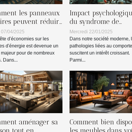
ment les panneaux
Impact psychologiq
aires peuvent réduire
du syndrome de
re facture d'énergie
Diogène sur les fami
 07/04/2025
Mercredi 22/01/2025
ête d'économies sur les
Dans notre société moderne, 
res d'énergie est devenue un
pathologies liées au comport
 majeur pour de nombreux
suscitent un intérêt croissant.
. Dans...
Parmi...
ment aménager sa
Comment bien dispo
son tout en
les meubles dans vo