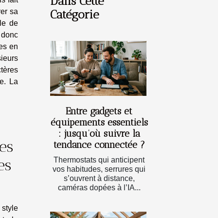
Dans Cette
rer sa
Catégorie
le de
 donc
res en
ieurs
ères
e. La
Entre gadgets et
équipements essentiels
: jusqu’où suivre la
es
tendance connectée ?
Thermostats qui anticipent
es
vos habitudes, serrures qui
s’ouvrent à distance,
caméras dopées à l’IA...
tyle