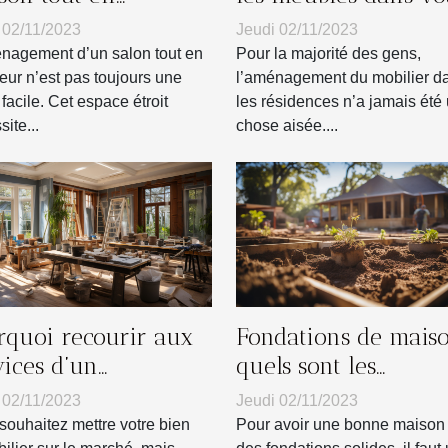
gueur ?
salon ?
 02/11/2023
Jeudi 02/11/2023
nagement d’un salon tout en
Pour la majorité des gens,
eur n’est pas toujours une
l’aménagement du mobilier d
facile. Cet espace étroit
les résidences n’a jamais été
ite...
chose aisée....
rquoi recourir aux
Fondations de mais
vices d’un
quels sont les
fessionnel pour la
matériaux
 02/11/2023
Jeudi 02/11/2023
ovation de sa
indispensables ?
souhaitez mettre votre bien
Pour avoir une bonne maison