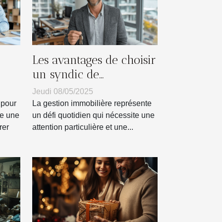
Les avantages de choisir
un syndic de
copropriété local pour
Jeudi 08/05/2025
votre gestion
 pour
La gestion immobilière représente
immobilière
te une
un défi quotidien qui nécessite une
rer
attention particulière et une...