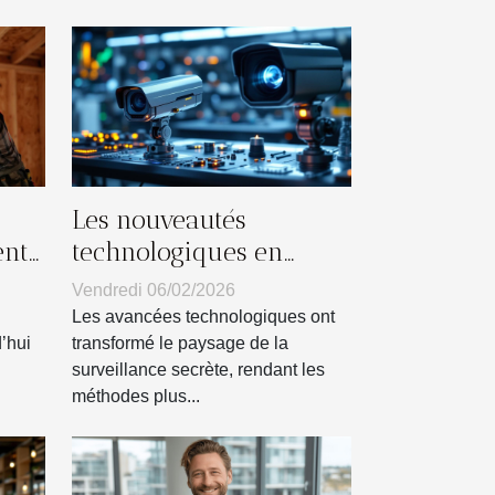
Les nouveautés
ent-
technologiques en
matière de surveillance
Vendredi 06/02/2026
secrète
Les avancées technologiques ont
’hui
transformé le paysage de la
surveillance secrète, rendant les
méthodes plus...