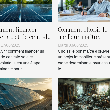
ment financer
Comment choisir le
e projet de centrale
meilleur maître
aire photovoltaïque
d'œuvre pour votre
 17/06/2025
Mardi 03/06/2025
projet immobilier
vrir comment financer un
Choisir le bon maître d'œuvre
 de centrale solaire
un projet immobilier représen
voltaïque est une étape
étape déterminante pour assu
minante pour...
le...