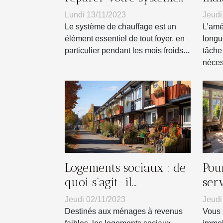
de chauffage : un guide
lon
Lundi 13/11/2023
Jeudi
Le système de chauffage est un
L’amé
élément essentiel de tout foyer, en
longu
particulier pendant les mois froids...
tâche 
nécess
Logements sociaux : de
Pou
quoi s’agit-il
ser
vraiment ?
pro
Jeudi 02/11/2023
Jeudi
rén
Destinés aux ménages à revenus
Vous 