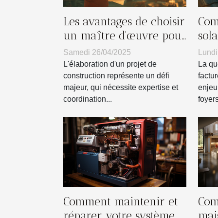
Les avantages de choisir
Com
un maître d'œuvre pour
sol
votre projet de
vot
Samedi 26/04/2025
Lundi
construction
L'élaboration d'un projet de
La qu
construction représente un défi
factu
majeur, qui nécessite expertise et
enjeu
coordination...
foyers
Comment maintenir et
Com
réparer votre système
mai