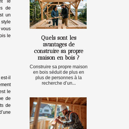
nt le
es de
st un
style
, vous
ois le
Quels sont les
avantages de
construire sa propre
maison en bois ?
Construire sa propre maison
en bois séduit de plus en
plus de personnes à la
est-il
recherche d’un...
ement
est le
pe de
nts de
 d’une