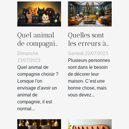
Quel animal
Quelles sont
de compagnie
les erreurs à
choisir ?
éviter lors de
Dimanche
Samedi 22/07/2023
la décoration
23/07/2023
Plusieurs personnes
d’une maison
Quel animal de
sont dans le besoin
compagnie choisir ?
de décorer leur
?
Lorsque l'on
maison. C’est une
envisage d'avoir un
bonne chose, mais
animal de
vous devez...
compagnie, il est
normal...