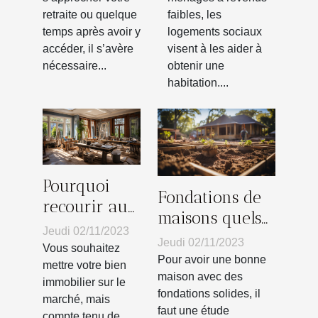
vieillesse
retraite ou quelque
faibles, les
approche ?
temps après avoir y
logements sociaux
accéder, il s’avère
visent à les aider à
nécessaire...
obtenir une
habitation....
Pourquoi
Fondations de
recourir aux
maisons quels
services
Jeudi 02/11/2023
sont les
Jeudi 02/11/2023
d’un
Vous souhaitez
matériaux
Pour avoir une bonne
professionnel
mettre votre bien
indispensables ?
maison avec des
immobilier sur le
pour la
fondations solides, il
marché, mais
rénovation
faut une étude
compte tenu de