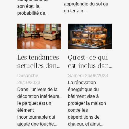
de sa
approfondie du sol ou
son état, la
du terrain...
maison ?
probabilité de...
Les tendances
Qu'est-ce qui
actuelles dans
est inclus dans
la conception
la rénovation
Dimanche
Samedi 26/08/2023
de parquets
énergétique
29/10/2023
La rénovation
pour la
d'un bâtiment
Dans l'univers de la
énergétique du
décoration intérieure,
bâtiment vise à
maison
?
le parquet est un
protéger la maison
élément
contre les
incontournable qui
déperditions de
ajoute une touche...
chaleur, et ainsi...