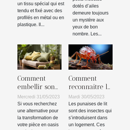
un tissu spécial qui est
dotés d’ailes
tendu et fixé avec des
demeure toujours
profilés en métal ou en
un mystère aux
plastique. Il...
yeux de bon
nombre. Les...
Comment
Comment
embellir son
reconnaitre la
intérieur par
présence des
Mercredi 31/05/2023
Mardi 30/05/2023
des
punaises de lit
Si vous recherchez
Les punaises de lit
revêtements
?
une alternative pour
sont des insectes qui
la transformation de
s’introduisent dans
de coussins à
votre pièce en oasis
un logement. Ces
design de