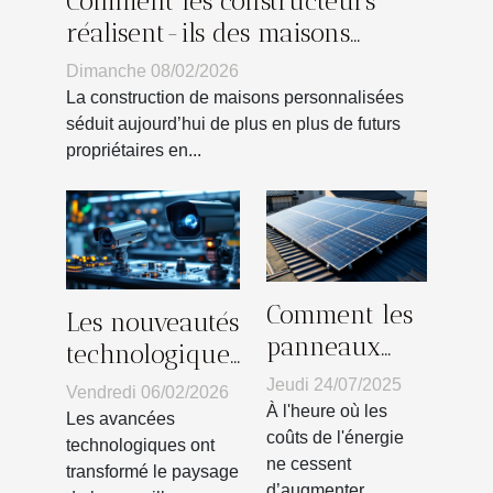
Comment les constructeurs
réalisent-ils des maisons
personnalisées ?
Dimanche 08/02/2026
La construction de maisons personnalisées
séduit aujourd’hui de plus en plus de futurs
propriétaires en...
Comment les
Les nouveautés
panneaux
technologiques
solaires
en matière de
Jeudi 24/07/2025
Vendredi 06/02/2026
peuvent
À l'heure où les
surveillance
Les avancées
réduire vos
coûts de l'énergie
secrète
technologiques ont
ne cessent
factures
transformé le paysage
d’augmenter,