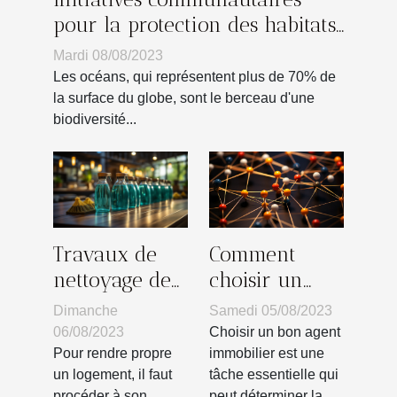
pour la protection des habitats
marins
Mardi 08/08/2023
Les océans, qui représentent plus de 70% de
la surface du globe, sont le berceau d'une
biodiversité...
Comment
Travaux de
choisir un
nettoyage de
bon agent
bâtiment :
Samedi 05/08/2023
Dimanche
immobilier?
quels sont les
Choisir un bon agent
06/08/2023
différents
immobilier est une
Pour rendre propre
tâche essentielle qui
un logement, il faut
types ?
peut déterminer la
procéder à son