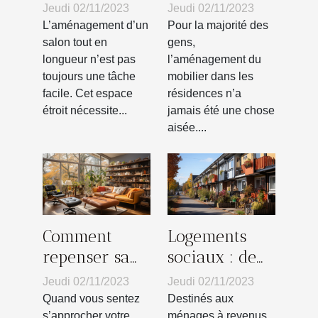
maison tout
meubles dans
Jeudi 02/11/2023
Jeudi 02/11/2023
en longueur ?
votre salon ?
L’aménagement d’un
Pour la majorité des
salon tout en
gens,
longueur n’est pas
l’aménagement du
toujours une tâche
mobilier dans les
facile. Cet espace
résidences n’a
étroit nécessite...
jamais été une chose
aisée....
Comment
Logements
repenser sa
sociaux : de
maison
quoi s’agit-il
Jeudi 02/11/2023
Jeudi 02/11/2023
lorsque la
vraiment ?
Quand vous sentez
Destinés aux
s’approcher votre
ménages à revenus