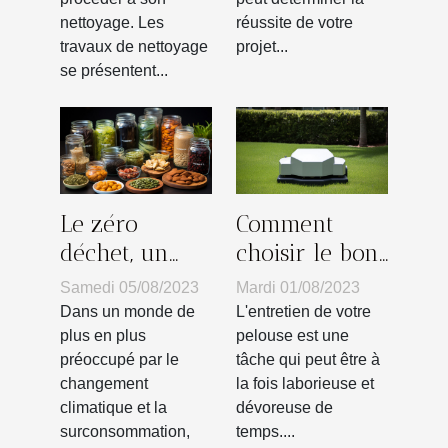
réussite de votre
nettoyage. Les
projet...
travaux de nettoyage
se présentent...
Le zéro
Comment
déchet, un
choisir le bon
mode de vie à
robot
Samedi 05/08/2023
Mardi 01/08/2023
adopter pour
tondeuse sans
Dans un monde de
L'entretien de votre
sauver la
fil
plus en plus
pelouse est une
préoccupé par le
tâche qui peut être à
planète
périphérique
changement
la fois laborieuse et
selon vos
climatique et la
dévoreuse de
besoins
surconsommation,
temps....