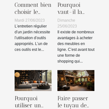
Comment bien
Pourquoi
choisir le
vaut-il la
coupe-
peine
Mardi 27/06/2023
Dimanche
bordure pour
d'acheter des
L'entretien régulier
25/06/2023
l'entretien de
meubles en
d'un jardin nécessite
Il existe de nombreux
l'utilisation d'outils
avantages à acheter
son jardin ?
ligne ?
appropriés. L'un de
des meubles en
ces outils est le...
ligne. C'est avant tout
une forme de
shopping qui...
Pourquoi
Faire passer
utiliser un
le tuyau de