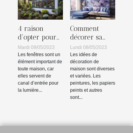
4 raison
Comment
d’opter pour
décorer sa
les fenêtres en
maison avec
Mardi 09/05/2023
Lundi 08/05/2023
PVC ?
du papier
Les fenêtres sont un
Les idées de
peint ?
élément important de
décoration de
toute maison, car
maison sont diverses
elles servent de
et variées. Les
canal d’entrée pour
peintures, les papiers
la lumière...
peints et autres
sont...