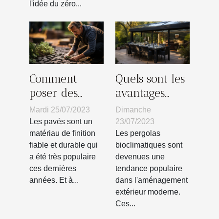
l'idée du zéro...
Comment
Quels sont les
poser des
avantages
pavés sur
d’une pergola
Mardi 25/07/2023
Dimanche
votre terrain
bioclimatique
Les pavés sont un
23/07/2023
?
?
matériau de finition
Les pergolas
fiable et durable qui
bioclimatiques sont
a été très populaire
devenues une
ces dernières
tendance populaire
années. Et à...
dans l'aménagement
extérieur moderne.
Ces...