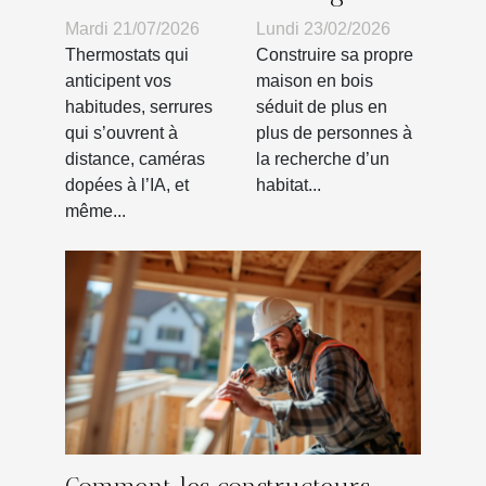
équipements
construire sa
Mardi 21/07/2026
Lundi 23/02/2026
essentiels :
propre maison
Thermostats qui
Construire sa propre
jusqu’où
en bois ?
anticipent vos
maison en bois
habitudes, serrures
séduit de plus en
suivre la
qui s’ouvrent à
plus de personnes à
tendance
distance, caméras
la recherche d’un
connectée ?
dopées à l’IA, et
habitat...
même...