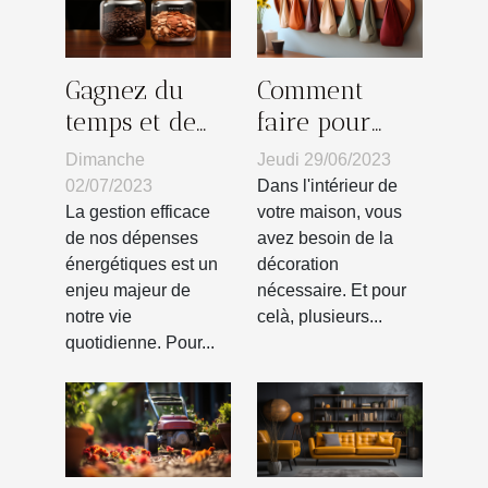
Gagnez du
Comment
temps et de
faire pour
l'argent : les
avoir un
Dimanche
Jeudi 29/06/2023
bénéfices d'un
patère en bois
02/07/2023
Dans l'intérieur de
comparateur
?
La gestion efficace
votre maison, vous
de nos dépenses
avez besoin de la
d'énergie
énergétiques est un
décoration
enjeu majeur de
nécessaire. Et pour
notre vie
celà, plusieurs...
quotidienne. Pour...