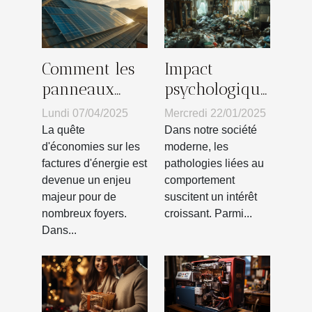
Comment les
Impact
panneaux
psychologique
solaires
du syndrome
Lundi 07/04/2025
Mercredi 22/01/2025
peuvent
de Diogène
La quête
Dans notre société
réduire votre
sur les
d'économies sur les
moderne, les
factures d'énergie est
pathologies liées au
facture
familles
devenue un enjeu
comportement
d'énergie
majeur pour de
suscitent un intérêt
nombreux foyers.
croissant. Parmi...
Dans...