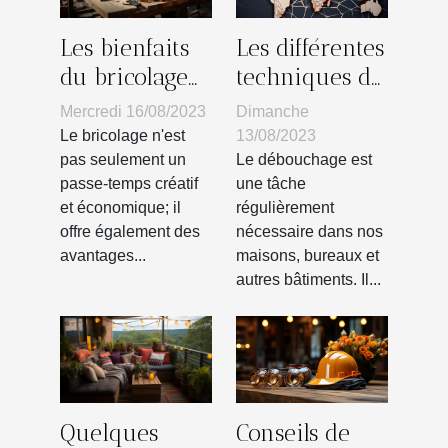
Les bienfaits
Les différentes
du bricolage
techniques de
sur la santé
débouchage
Mercredi 16/08/2023
Dimanche
mentale
utilisées dans
Le bricolage n'est
13/08/2023
le monde
pas seulement un
Le débouchage est
passe-temps créatif
une tâche
et économique; il
régulièrement
offre également des
nécessaire dans nos
avantages...
maisons, bureaux et
autres bâtiments. Il...
Conseils de
Quelques