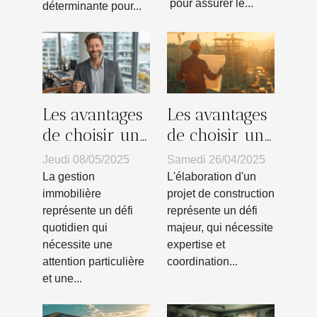
pour assurer le...
déterminante pour...
Les avantages
Les avantages
de choisir un
de choisir un
syndic de
maître
Jeudi 08/05/2025
Samedi 26/04/2025
copropriété
d'œuvre pour
La gestion
L'élaboration d'un
local pour
votre projet
immobilière
projet de construction
représente un défi
représente un défi
votre gestion
de
quotidien qui
majeur, qui nécessite
immobilière
construction
nécessite une
expertise et
attention particulière
coordination...
et une...