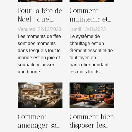
Pour la fête de
Comment
Noël : quel
maintenir et
cadeau peut-
réparer votre
Vendredi 22/12/2023
Lundi 13/11/2023
on offrir à un
système de
Les moments de fête
Le système de
proche ?
chauffage : un
sont des moments
chauffage est un
dans lesquels tout le
élément essentiel de
guide
monde est en joie et
tout foyer, en
souhaite y laisser
particulier pendant
une bonne...
les mois froids...
Comment
Comment bien
aménager sa
disposer les