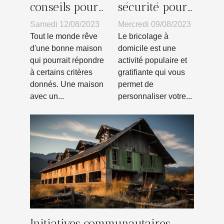
sécurité pour
conseils pour
le bricolage à
bien profiter
Mercredi 09/08/2023
Samedi 12/08/2023
domicile
du petit
Le bricolage à
Tout le monde rêve
espace de son
domicile est une
d'une bonne maison
activité populaire et
qui pourrait répondre
balcon
gratifiante qui vous
à certains critères
permet de
donnés. Une maison
personnaliser votre...
avec un...
Initiatives communautaires