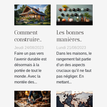
Comment
Les bonnes
construire
manières
votre propre
pour choisir
Jeudi 24/08/2023
Lundi 21/08/2023
habitat vert :
son crochet
Faire un pas vers
Dans les maisons, le
guide pas à
mural
l'avenir durable est
rangement fait partie
désormais à la
d’un des aspects
pas
portée de tout le
cruciaux qu’il ne faut
monde. Avec la
pas négliger. En
montée des...
mettant...