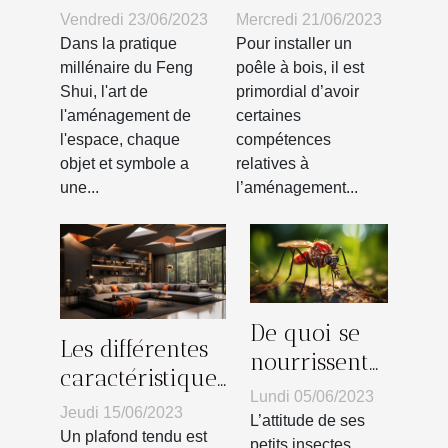
symbole
votre poêle à
Vendredi 23/06/2023
Mercredi 21/06/2023
d’éléphant
bois dans le
Dans la pratique
Pour installer un
dans votre
mur : les
millénaire du Feng
poêle à bois, il est
Shui, l'art de
primordial d’avoir
décoration
différentes
l'aménagement de
certaines
intérieure
étapes pour
l'espace, chaque
compétences
selon le Feng
réussir
objet et symbole a
relatives à
Shui ?
une...
l’aménagement...
De quoi se
Les différentes
nourrissent
caractéristiques
les
Lundi 05/06/2023
d’un plafond
Jeudi 15/06/2023
moustiques ?
L’attitude de ses
tendu
Un plafond tendu est
petits insectes