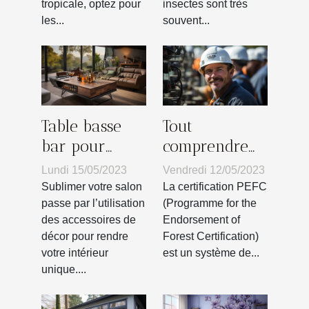
tropicale, optez pour
insectes sont très
plante ?
les...
souvent...
Table basse
Tout
bar pour
comprendre
votre salon :
sur la
Lundi 15/05/2023
Vendredi 12/05/2023
Comment
certification
Sublimer votre salon
La certification PEFC
faire le choix
PEFC
passe par l’utilisation
(Programme for the
des accessoires de
Endorsement of
d’un bon
décor pour rendre
Forest Certification)
modèle pour
votre intérieur
est un système de...
séduire vos
unique....
invités ?