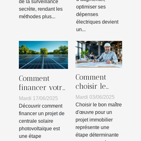
de la surveillance
d'électricité ?
optimiser ses
secrète, rendant les
dépenses
méthodes plus...
électriques devient
un...
Comment
Comment
choisir le
financer votre
meilleur
projet de
Mardi 03/06/2025
Mardi 17/06/2025
maître
centrale
Choisir le bon maître
Découvrir comment
d'œuvre pour
d'œuvre pour un
solaire
financer un projet de
projet immobilier
votre projet
centrale solaire
photovoltaïque
représente une
photovoltaïque est
immobilier
étape déterminante
une étape