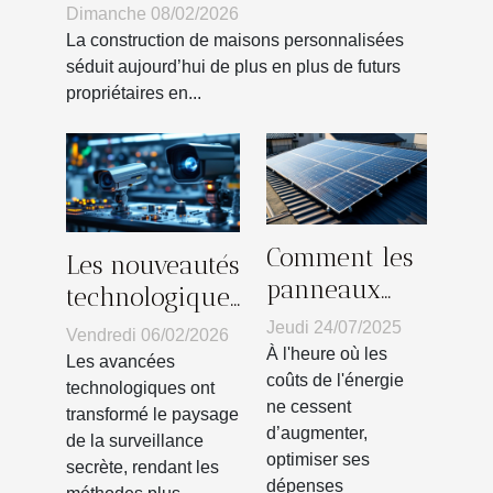
personnalisées ?
Dimanche 08/02/2026
La construction de maisons personnalisées
séduit aujourd’hui de plus en plus de futurs
propriétaires en...
Comment les
Les nouveautés
panneaux
technologiques
solaires
en matière de
Jeudi 24/07/2025
Vendredi 06/02/2026
peuvent
À l'heure où les
surveillance
Les avancées
réduire vos
coûts de l'énergie
secrète
technologiques ont
ne cessent
factures
transformé le paysage
d’augmenter,
de la surveillance
d'électricité ?
optimiser ses
secrète, rendant les
dépenses