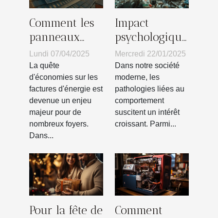
Comment les
Impact
panneaux
psychologique
solaires
du syndrome
Lundi 07/04/2025
Mercredi 22/01/2025
peuvent
de Diogène
La quête
Dans notre société
réduire votre
sur les
d'économies sur les
moderne, les
factures d'énergie est
pathologies liées au
facture
familles
devenue un enjeu
comportement
d'énergie
majeur pour de
suscitent un intérêt
nombreux foyers.
croissant. Parmi...
Dans...
Pour la fête de
Comment