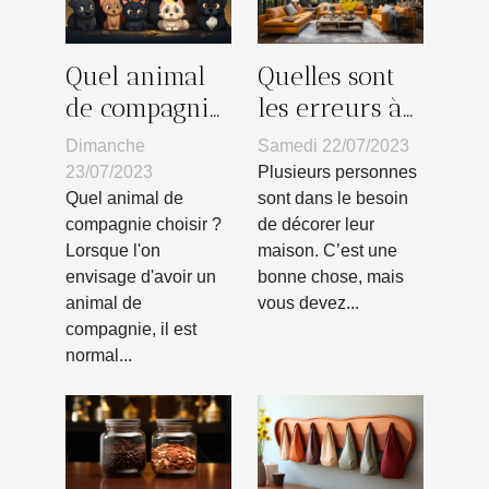
Quel animal
Quelles sont
de compagnie
les erreurs à
choisir ?
éviter lors de
Dimanche
Samedi 22/07/2023
la décoration
23/07/2023
Plusieurs personnes
d’une maison
Quel animal de
sont dans le besoin
compagnie choisir ?
de décorer leur
?
Lorsque l'on
maison. C’est une
envisage d'avoir un
bonne chose, mais
animal de
vous devez...
compagnie, il est
normal...