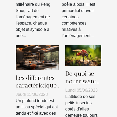
dans votre
mur : les
millénaire du Feng
poêle à bois, il est
Shui, l'art de
primordial d’avoir
décoration
différentes
l'aménagement de
certaines
intérieure
étapes pour
l'espace, chaque
compétences
selon le Feng
réussir
objet et symbole a
relatives à
Shui ?
une...
l’aménagement...
De quoi se
Les différentes
nourrissent
caractéristiques
les
Lundi 05/06/2023
d’un plafond
Jeudi 15/06/2023
moustiques ?
L’attitude de ses
tendu
Un plafond tendu est
petits insectes
un tissu spécial qui est
dotés d’ailes
tendu et fixé avec des
demeure toujours