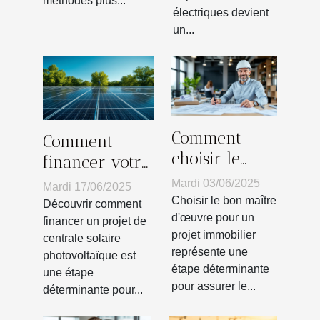
méthodes plus...
électriques devient
un...
Comment
Comment
choisir le
financer votre
meilleur
projet de
Mardi 03/06/2025
Mardi 17/06/2025
maître
centrale
Choisir le bon maître
Découvrir comment
d'œuvre pour
d'œuvre pour un
solaire
financer un projet de
projet immobilier
votre projet
centrale solaire
photovoltaïque
représente une
photovoltaïque est
immobilier
étape déterminante
une étape
pour assurer le...
déterminante pour...