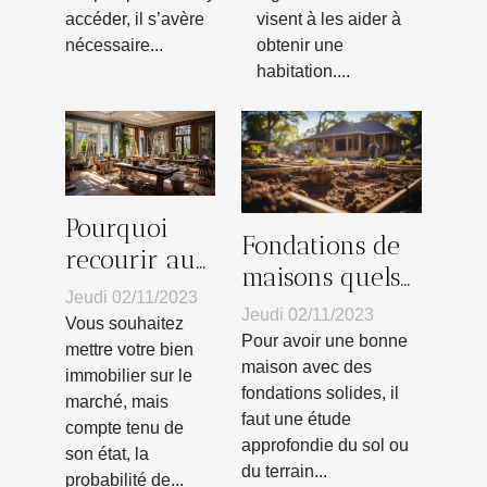
accéder, il s’avère
visent à les aider à
nécessaire...
obtenir une
habitation....
Pourquoi
Fondations de
recourir aux
maisons quels
services
Jeudi 02/11/2023
sont les
Jeudi 02/11/2023
d’un
Vous souhaitez
matériaux
Pour avoir une bonne
professionnel
mettre votre bien
indispensables ?
maison avec des
immobilier sur le
pour la
fondations solides, il
marché, mais
rénovation
faut une étude
compte tenu de
de sa
approfondie du sol ou
son état, la
du terrain...
maison ?
probabilité de...