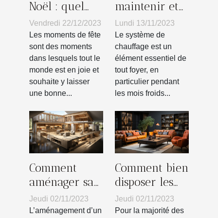
Noël : quel
maintenir et
cadeau peut-
réparer votre
Vendredi 22/12/2023
Lundi 13/11/2023
on offrir à un
système de
Les moments de fête
Le système de
proche ?
chauffage : un
sont des moments
chauffage est un
dans lesquels tout le
élément essentiel de
guide
monde est en joie et
tout foyer, en
souhaite y laisser
particulier pendant
une bonne...
les mois froids...
Comment
Comment bien
aménager sa
disposer les
maison tout
meubles dans
Jeudi 02/11/2023
Jeudi 02/11/2023
en longueur ?
votre salon ?
L’aménagement d’un
Pour la majorité des