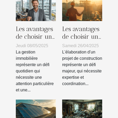
Les avantages
Les avantages
de choisir un
de choisir un
syndic de
maître
Jeudi 08/05/2025
Samedi 26/04/2025
copropriété
d'œuvre pour
La gestion
L'élaboration d'un
local pour
votre projet
immobilière
projet de construction
représente un défi
représente un défi
votre gestion
de
quotidien qui
majeur, qui nécessite
immobilière
construction
nécessite une
expertise et
attention particulière
coordination...
et une...