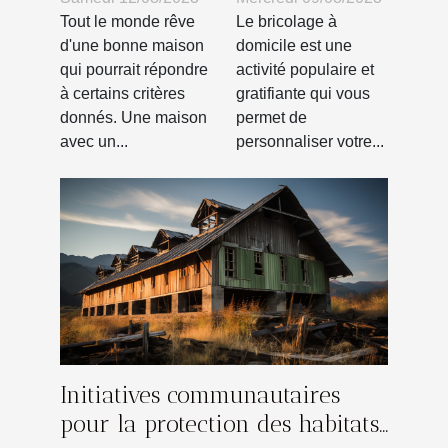
domicile
du petit
Le bricolage à
Tout le monde rêve
espace de son
domicile est une
d'une bonne maison
activité populaire et
qui pourrait répondre
balcon
gratifiante qui vous
à certains critères
permet de
donnés. Une maison
personnaliser votre...
avec un...
Initiatives communautaires
pour la protection des habitats