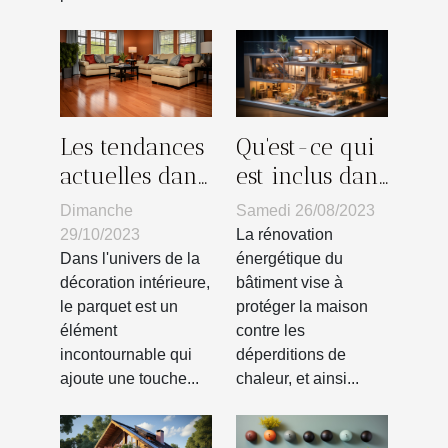
Les tendances
Qu'est-ce qui
actuelles dans
est inclus dans
la conception
la rénovation
Dimanche
Samedi 26/08/2023
de parquets
énergétique
29/10/2023
La rénovation
pour la
d'un bâtiment
Dans l'univers de la
énergétique du
décoration intérieure,
bâtiment vise à
maison
?
le parquet est un
protéger la maison
élément
contre les
incontournable qui
déperditions de
ajoute une touche...
chaleur, et ainsi...