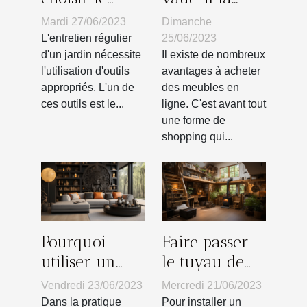
coupe-
peine
Mardi 27/06/2023
Dimanche
bordure pour
d'acheter des
L'entretien régulier
25/06/2023
l'entretien de
meubles en
d'un jardin nécessite
Il existe de nombreux
l'utilisation d'outils
avantages à acheter
son jardin ?
ligne ?
appropriés. L'un de
des meubles en
ces outils est le...
ligne. C'est avant tout
une forme de
shopping qui...
Pourquoi
Faire passer
utiliser un
le tuyau de
symbole
votre poêle à
Vendredi 23/06/2023
Mercredi 21/06/2023
d’éléphant
bois dans le
Dans la pratique
Pour installer un