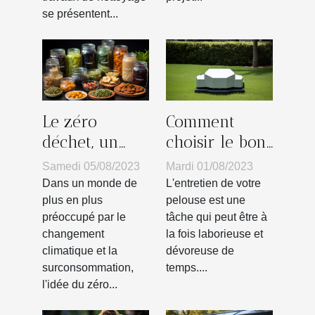
se présentent...
Le zéro
Comment
déchet, un
choisir le bon
mode de vie à
robot
Samedi 05/08/2023
Mardi 01/08/2023
adopter pour
tondeuse sans
Dans un monde de
L'entretien de votre
sauver la
fil
plus en plus
pelouse est une
préoccupé par le
tâche qui peut être à
planète
périphérique
changement
la fois laborieuse et
selon vos
climatique et la
dévoreuse de
besoins
surconsommation,
temps....
l'idée du zéro...