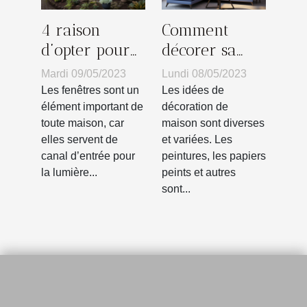
4 raison
Comment
d’opter pour
décorer sa
les fenêtres en
maison avec
Mardi 09/05/2023
Lundi 08/05/2023
PVC ?
du papier
Les fenêtres sont un
Les idées de
peint ?
élément important de
décoration de
toute maison, car
maison sont diverses
elles servent de
et variées. Les
canal d’entrée pour
peintures, les papiers
la lumière...
peints et autres
sont...