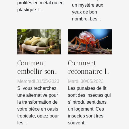
profilés en métal ou en
un mystère aux
plastique. Il...
yeux de bon
nombre. Les...
Comment
Comment
embellir son
reconnaitre la
intérieur par
présence des
Mercredi 31/05/2023
Mardi 30/05/2023
des
punaises de lit
Si vous recherchez
Les punaises de lit
revêtements
?
une alternative pour
sont des insectes qui
la transformation de
s’introduisent dans
de coussins à
votre pièce en oasis
un logement. Ces
design de
tropicale, optez pour
insectes sont très
plante ?
les...
souvent...