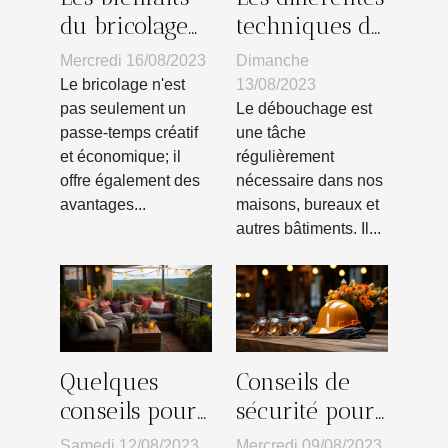
du bricolage
techniques de
sur la santé
débouchage
Mercredi 16/08/2023
Dimanche
mentale
utilisées dans
Le bricolage n'est
13/08/2023
le monde
pas seulement un
Le débouchage est
passe-temps créatif
une tâche
et économique; il
régulièrement
offre également des
nécessaire dans nos
avantages...
maisons, bureaux et
autres bâtiments. Il...
Conseils de
Quelques
sécurité pour
conseils pour
le bricolage à
bien profiter
Mercredi 09/08/2023
Samedi 12/08/2023