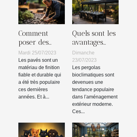
Comment
Quels sont les
poser des
avantages
pavés sur
d’une pergola
Mardi 25/07/2023
Dimanche
votre terrain
bioclimatique
Les pavés sont un
23/07/2023
?
?
matériau de finition
Les pergolas
fiable et durable qui
bioclimatiques sont
a été très populaire
devenues une
ces dernières
tendance populaire
années. Et à...
dans l'aménagement
extérieur moderne.
Ces...