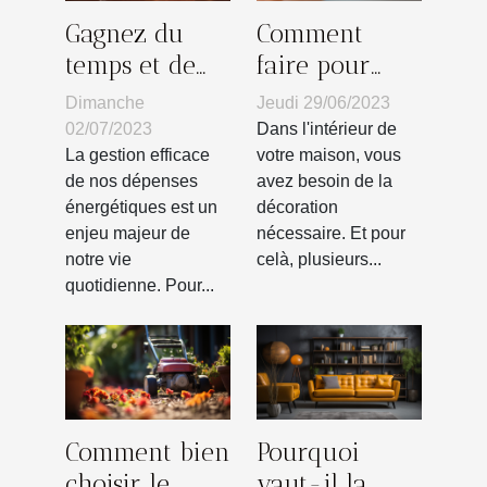
Gagnez du
Comment
temps et de
faire pour
l'argent : les
avoir un
Dimanche
Jeudi 29/06/2023
bénéfices d'un
patère en bois
02/07/2023
Dans l'intérieur de
comparateur
?
La gestion efficace
votre maison, vous
de nos dépenses
avez besoin de la
d'énergie
énergétiques est un
décoration
enjeu majeur de
nécessaire. Et pour
notre vie
celà, plusieurs...
quotidienne. Pour...
Comment bien
Pourquoi
choisir le
vaut-il la