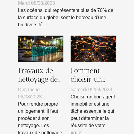
marins
Mardi 08/08/2023
Les océans, qui représentent plus de 70% de
la surface du globe, sont le berceau d'une
biodiversité...
Comment
Travaux de
choisir un
nettoyage de
bon agent
bâtiment :
Samedi 05/08/2023
Dimanche
immobilier?
quels sont les
Choisir un bon agent
06/08/2023
différents
immobilier est une
Pour rendre propre
tâche essentielle qui
un logement, il faut
types ?
peut déterminer la
procéder à son
réussite de votre
nettoyage. Les
projet...
travaux de nettoyage