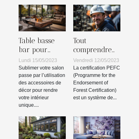
Table basse
Tout
bar pour
comprendre
votre salon :
sur la
Lundi 15/05/2023
Vendredi 12/05/2023
Comment
certification
Sublimer votre salon
La certification PEFC
faire le choix
PEFC
passe par l’utilisation
(Programme for the
des accessoires de
Endorsement of
d’un bon
décor pour rendre
Forest Certification)
modèle pour
votre intérieur
est un système de...
séduire vos
unique....
invités ?