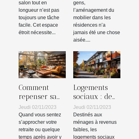
salon tout en
gens,
longueur n’est pas
l’aménagement du
toujours une tâche
mobilier dans les
facile. Cet espace
résidences n’a
étroit nécessite...
jamais été une chose
aisée....
Comment
Logements
repenser sa
sociaux : de
maison
quoi s’agit-il
Jeudi 02/11/2023
Jeudi 02/11/2023
lorsque la
vraiment ?
Quand vous sentez
Destinés aux
vieillesse
s’approcher votre
ménages à revenus
retraite ou quelque
faibles, les
approche ?
temps après avoir y
logements sociaux