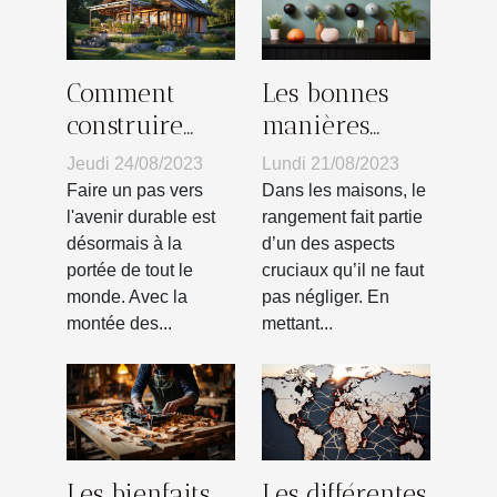
Comment
Les bonnes
construire
manières
votre propre
pour choisir
Jeudi 24/08/2023
Lundi 21/08/2023
habitat vert :
son crochet
Faire un pas vers
Dans les maisons, le
guide pas à
mural
l'avenir durable est
rangement fait partie
désormais à la
d’un des aspects
pas
portée de tout le
cruciaux qu’il ne faut
monde. Avec la
pas négliger. En
montée des...
mettant...
Les bienfaits
Les différentes