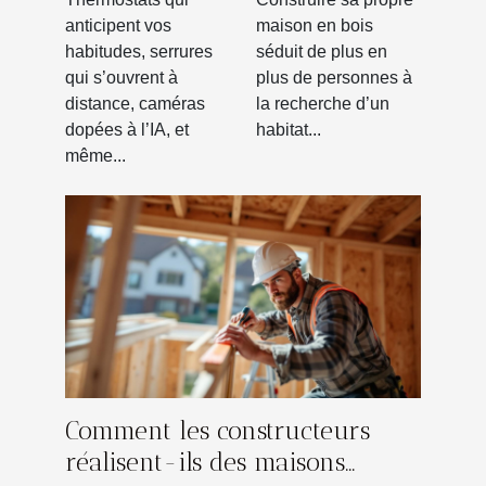
jusqu’où
en bois ?
anticipent vos
maison en bois
habitudes, serrures
séduit de plus en
suivre la
qui s’ouvrent à
plus de personnes à
tendance
distance, caméras
la recherche d’un
connectée ?
dopées à l’IA, et
habitat...
même...
Comment les constructeurs
réalisent-ils des maisons